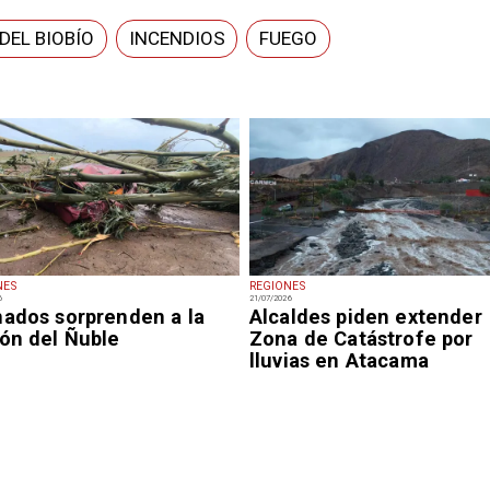
DEL BIOBÍO
INCENDIOS
FUEGO
NES
REGIONES
6
21/07/2026
nados sorprenden a la
Alcaldes piden extender
ión del Ñuble
Zona de Catástrofe por
lluvias en Atacama