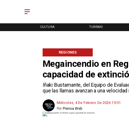
RTES
CULTURA
TURISMO
REGIONES
Megaincendio en Regi
capacidad de extinci
Iñaki Bustamante, del Equipo de Evalua
que las llamas avanzan a una velocidad i
Miércoles, 4 De Febrero De 2026 19:01
Por
Prensa Web