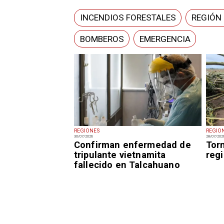
INCENDIOS FORESTALES
REGIÓN 
BOMBEROS
EMERGENCIA
REGIONES
REGIO
30/07/2026
28/07/202
Confirman enfermedad de
Tor
tripulante vietnamita
reg
fallecido en Talcahuano