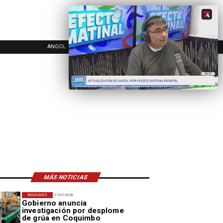
ANGOL
REGIONAL
NAC
MÁS NOTICIAS
REGIONES
17/07/2026
Gobierno anuncia
investigación por desplome
de grúa en Coquimbo