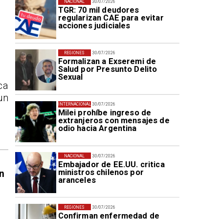
NACIONAL
30/07/2026
TGR: 70 mil deudores
regularizan CAE para evitar
acciones judiciales
REGIONES
30/07/2026
Formalizan a Exseremi de
Salud por Presunto Delito
Sexual
ca
un
INTERNACIONAL
30/07/2026
Milei prohíbe ingreso de
extranjeros con mensajes de
odio hacia Argentina
NACIONAL
30/07/2026
Embajador de EE.UU. critica
ministros chilenos por
n
aranceles
REGIONES
30/07/2026
Confirman enfermedad de