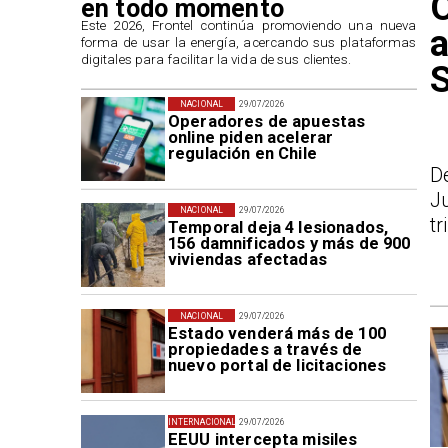
O
en todo momento
​Este 2026, Frontel continúa promoviendo una nueva
a
forma de usar la energía, acercando sus plataformas
digitales para facilitar la vida de sus clientes.
NACIONAL
29/07/2026
Operadores de apuestas
online piden acelerar
regulación en Chile
D
J
NACIONAL
29/07/2026
tr
Temporal deja 4 lesionados,
156 damnificados y más de 900
viviendas afectadas
NACIONAL
29/07/2026
Estado venderá más de 100
propiedades a través de
nuevo portal de licitaciones
INTERNACIONAL
29/07/2026
EEUU intercepta misiles