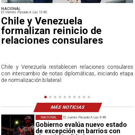
NACIONAL
El Viernes Pasado A Las 12:40
Feriantes rechazan dichos
de Camila Flores sobre
Fabiola Campillai
s
La Confederación Nacional de Ferias Libres (ASOF)
a
considera inaceptable que se refieran a Fabiola
Campillai como 'señora de feria', expresión utilizada
como descalificación.
MÁS NOTICIAS
NACIONAL
El Jueves Pasado A Las 9:49
Gobierno evalúa nuevo estado
de excepción en barrios con