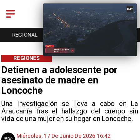
GIONAL
ENTRETENCIÓN
DEPORTES
CUL
REGIONES
Detienen a adolescente por
asesinato de madre en
Loncoche
Una investigación se lleva a cabo en La
Araucanía tras el hallazgo del cuerpo sin
vida de una mujer en su hogar en Loncoche.
Miércoles, 17 De Junio De 2026 16:42