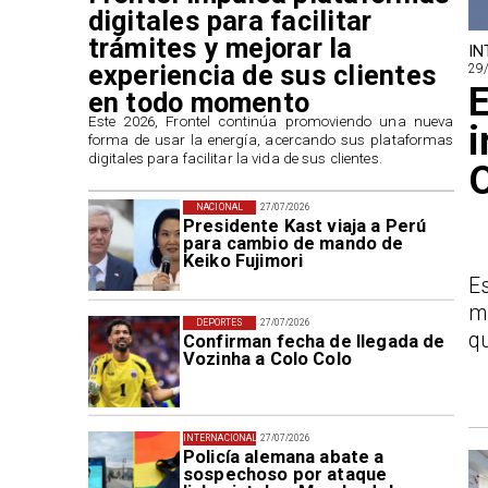
digitales para facilitar
trámites y mejorar la
IN
experiencia de sus clientes
29
E
en todo momento
​Este 2026, Frontel continúa promoviendo una nueva
i
forma de usar la energía, acercando sus plataformas
digitales para facilitar la vida de sus clientes.
O
NACIONAL
27/07/2026
Presidente Kast viaja a Perú
para cambio de mando de
Keiko Fujimori
E
m
DEPORTES
27/07/2026
qu
Confirman fecha de llegada de
Vozinha a Colo Colo
INTERNACIONAL
27/07/2026
Policía alemana abate a
sospechoso por ataque