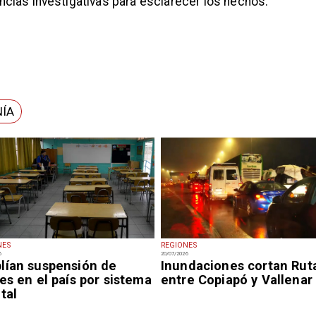
gencias investigativas para esclarecer los hechos.
NÍA
NES
REGIONES
6
20/07/2026
lían suspensión de
Inundaciones cortan Rut
es en el país por sistema
entre Copiapó y Vallenar
tal