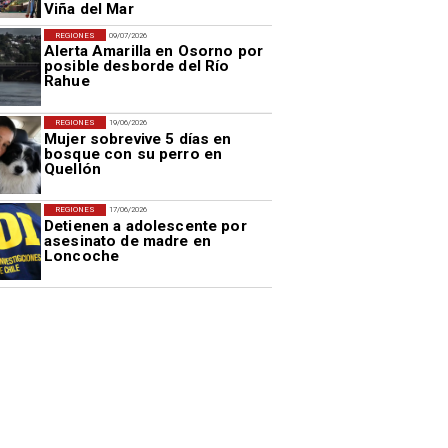
Viña del Mar
REGIONES
09/07/2026
Alerta Amarilla en Osorno por
posible desborde del Río
Rahue
REGIONES
19/06/2026
Mujer sobrevive 5 días en
bosque con su perro en
Quellón
REGIONES
17/06/2026
Detienen a adolescente por
asesinato de madre en
Loncoche