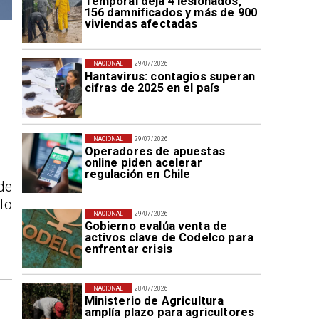
Temporal deja 4 lesionados,
156 damnificados y más de 900
viviendas afectadas
NACIONAL
29/07/2026
Hantavirus: contagios superan
cifras de 2025 en el país
NACIONAL
29/07/2026
Operadores de apuestas
online piden acelerar
regulación en Chile
de
lo
NACIONAL
29/07/2026
Gobierno evalúa venta de
activos clave de Codelco para
enfrentar crisis
NACIONAL
28/07/2026
Ministerio de Agricultura
amplía plazo para agricultores