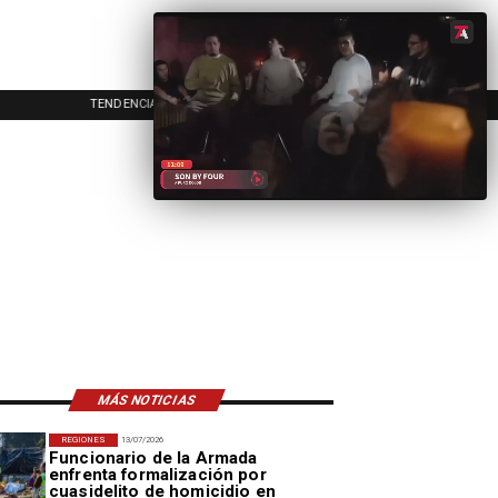
TENDENCIAS
EVENTOS
IN
MÁS NOTICIAS
REGIONES
13/07/2026
Funcionario de la Armada
enfrenta formalización por
cuasidelito de homicidio en