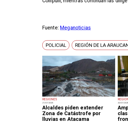
Collipulli, mientras continúan las dili
Fuente:
Meganoticias
POLICIAL
REGIÓN DE LA ARAUCA
REGIONES
REGIO
21/07/2026
20/07/202
Alcaldes piden extender
Amp
Zona de Catástrofe por
clas
lluvias en Atacama
fron