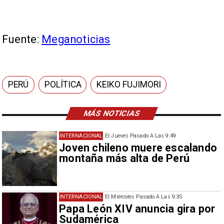
Fuente:
Meganoticias
PERÚ
POLÍTICA
KEIKO FUJIMORI
MÁS NOTICIAS
INTERNACIONAL
El Jueves Pasado A Las 9:49
Joven chileno muere escalando
montaña más alta de Perú
INTERNACIONAL
El Miércoles Pasado A Las 9:35
Papa León XIV anuncia gira por
Sudamérica