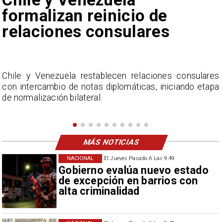
de Camila Flores sobre
Fabiola Campillai
s
La Confederación Nacional de Ferias Libres (ASOF)
a
considera inaceptable que se refieran a Fabiola
Campillai como 'señora de feria', expresión utilizada
como descalificación.
MÁS NOTICIAS
NACIONAL
El Jueves Pasado A Las 9:49
Gobierno evalúa nuevo estado
de excepción en barrios con
alta criminalidad