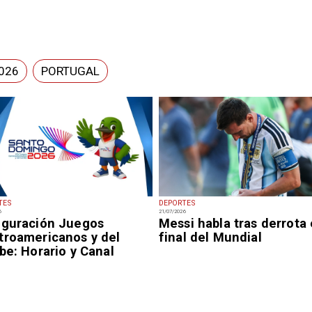
026
PORTUGAL
TES
DEPORTES
6
21/07/2026
uguración Juegos
Messi habla tras derrota
troamericanos y del
final del Mundial
be: Horario y Canal