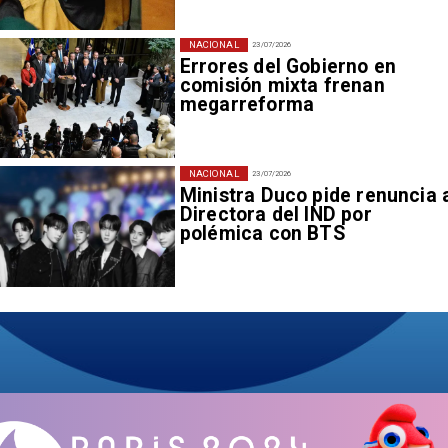
NACIONAL
23/07/2026
Errores del Gobierno en
comisión mixta frenan
megarreforma
NACIONAL
23/07/2026
Ministra Duco pide renuncia 
Directora del IND por
polémica con BTS