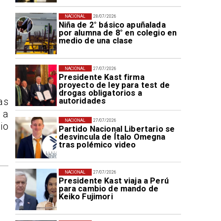
NACIONAL
28/07/2026
Niña de 2° básico apuñalada
por alumna de 8° en colegio en
medio de una clase
NACIONAL
27/07/2026
Presidente Kast firma
proyecto de ley para test de
drogas obligatorios a
autoridades
as
 a
NACIONAL
27/07/2026
io
Partido Nacional Libertario se
desvincula de Ítalo Omegna
tras polémico video
NACIONAL
27/07/2026
Presidente Kast viaja a Perú
para cambio de mando de
Keiko Fujimori