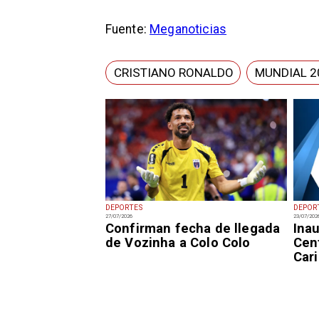
Fuente:
Meganoticias
CRISTIANO RONALDO
MUNDIAL 2
DEPORTES
DEPOR
27/07/2026
23/07/202
Confirman fecha de llegada
Ina
de Vozinha a Colo Colo
Cen
Cari