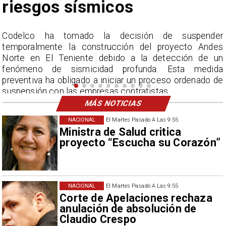
r
La Dirección Meteorológica de Chile reporta
s
acumulados sin precedentes en julio y pronostica lluvias
n
por encima del promedio en agosto.
a
e
MÁS NOTICIAS
NACIONAL
El Martes Pasado A Las 9:55
Ministra de Salud critica
proyecto “Escucha su Corazón”
NACIONAL
El Martes Pasado A Las 9:55
Corte de Apelaciones rechaza
anulación de absolución de
Claudio Crespo