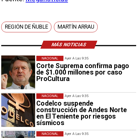
REGIÓN DE ÑUBLE
MARTÍN ARRAU
MÁS NOTICIAS
NACIONAL
Ayer A Las 9:35
Corte Suprema confirma pago
de $1.000 millones por caso
ProCultura
NACIONAL
Ayer A Las 9:35
Codelco suspende
construcción de Andes Norte
en El Teniente por riesgos
sísmicos
NACIONAL
Ayer A Las 9:35