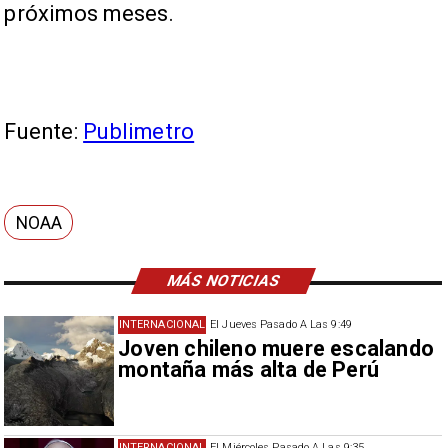
próximos meses.
Fuente:
Publimetro
NOAA
MÁS NOTICIAS
INTERNACIONAL
El Jueves Pasado A Las 9:49
Joven chileno muere escalando
montaña más alta de Perú
INTERNACIONAL
El Miércoles Pasado A Las 9:35