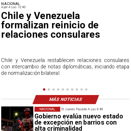
NACIONAL
Ayer A Las 12:40
Feriantes rechazan dichos
de Camila Flores sobre
Fabiola Campillai
s
La Confederación Nacional de Ferias Libres (ASOF)
a
considera inaceptable que se refieran a Fabiola
Campillai como 'señora de feria', expresión utilizada
como descalificación.
MÁS NOTICIAS
NACIONAL
El Jueves Pasado A Las 9:49
Gobierno evalúa nuevo estado
de excepción en barrios con
alta criminalidad