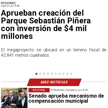
DEPORTES
Ayer A Las 9:49
Claudio Bravo baja la
euforia sobre fichaje de
Vozinha
e
En el programa ESPN F90 Chile, Claudio Bravo ofrece
una visión más moderada sobre las expectativas del
nuevo refuerzo albo, Vozinha.
MÁS NOTICIAS
NACIONAL
El Miércoles Pasado A Las 9:35
Senado aprueba mecanismo de
compensación municipal