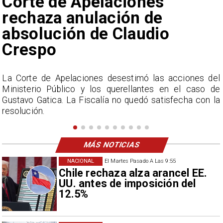
Gobierno busca vetar tres
artículos en megarreforma
l
En el Congreso se prevé que la votación se postergue
e
hasta la próxima semana en el proceso legislativo.
a
MÁS NOTICIAS
NACIONAL
El Martes Pasado A Las 9:55
Chile rechaza alza arancel EE.
UU. antes de imposición del
12.5%