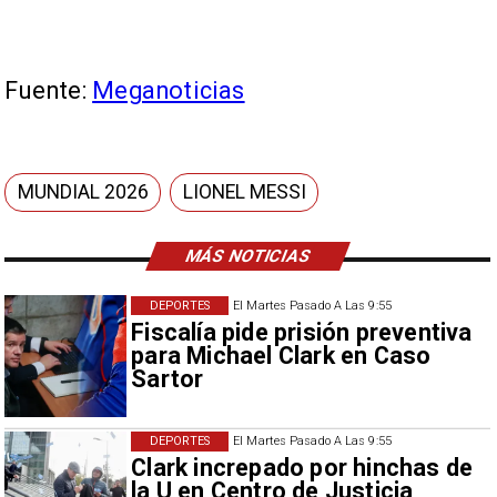
Fuente:
Meganoticias
MUNDIAL 2026
LIONEL MESSI
MÁS NOTICIAS
DEPORTES
El Martes Pasado A Las 9:55
Fiscalía pide prisión preventiva
para Michael Clark en Caso
Sartor
DEPORTES
El Martes Pasado A Las 9:55
Clark increpado por hinchas de
la U en Centro de Justicia