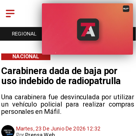
REGIONAL
ENTRETENCIÓN
DEPORTES
NACIONAL
Carabinera dada de baja por
uso indebido de radiopatrulla
Una carabinera fue desvinculada por utilizar
un vehículo policial para realizar compras
personales en Máfil.
Martes, 23 De Junio De 2026 12:32
Por
Prensa Web