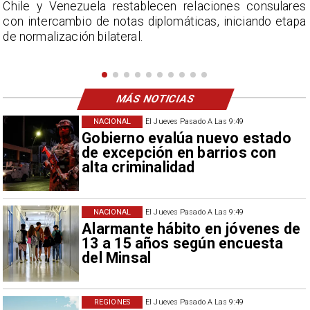
s
La Confederación Nacional de Ferias Libres (ASOF)
a
considera inaceptable que se refieran a Fabiola
Campillai como 'señora de feria', expresión utilizada
como descalificación.
MÁS NOTICIAS
NACIONAL
El Jueves Pasado A Las 9:49
Gobierno evalúa nuevo estado
de excepción en barrios con
alta criminalidad
NACIONAL
El Jueves Pasado A Las 9:49
Alarmante hábito en jóvenes de
13 a 15 años según encuesta
del Minsal
REGIONES
El Jueves Pasado A Las 9:49