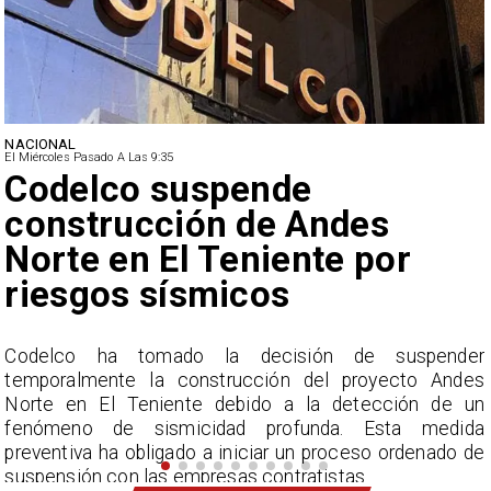
NACIONAL
El Miércoles Pasado A Las 9:35
Lluvias históricas en Chile
ciudades alcanzan máxim
nunca vistos
ender
La Dirección Meteorológica de Chile re
 Andes
acumulados sin precedentes en julio y pronostica l
 de un
por encima del promedio en agosto.
medida
nado de