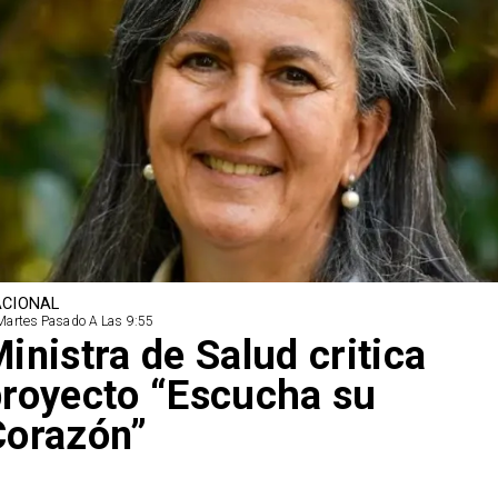
CIONAL
Martes Pasado A Las 9:55
inistra de Salud critica
royecto “Escucha su
Corazón”