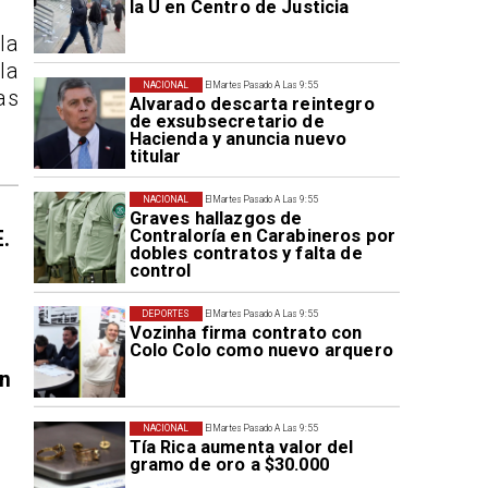
la U en Centro de Justicia
la
la
NACIONAL
El Martes Pasado A Las 9:55
as
Alvarado descarta reintegro
de exsubsecretario de
Hacienda y anuncia nuevo
titular
NACIONAL
El Martes Pasado A Las 9:55
Graves hallazgos de
Contraloría en Carabineros por
E.
dobles contratos y falta de
control
DEPORTES
El Martes Pasado A Las 9:55
Vozinha firma contrato con
Colo Colo como nuevo arquero
en
NACIONAL
El Martes Pasado A Las 9:55
Tía Rica aumenta valor del
gramo de oro a $30.000