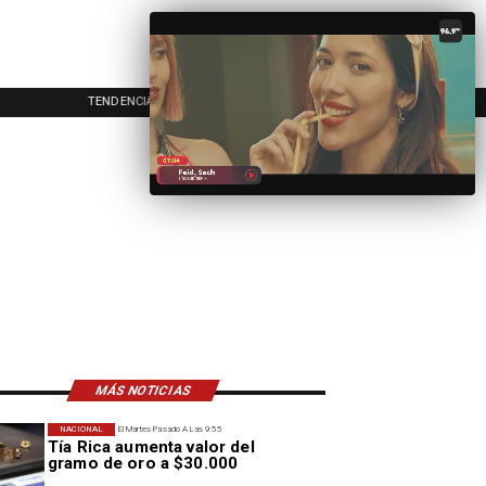
TENDENCIAS
EVENTOS
IN
MÁS NOTICIAS
NACIONAL
El Martes Pasado A Las 9:55
Tía Rica aumenta valor del
gramo de oro a $30.000