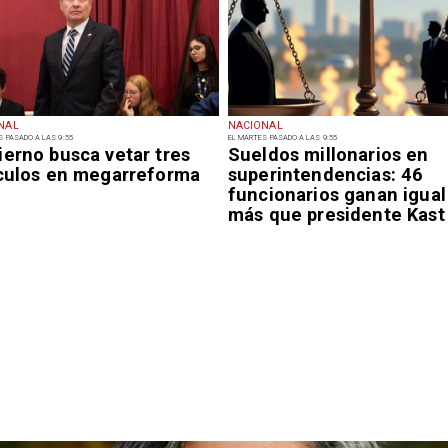
NAL
NACIONAL
S PASADO A LAS 9:55
EL MARTES PASADO A LAS 9:55
ierno busca vetar tres
Sueldos millonarios en
ículos en megarreforma
superintendencias: 46
funcionarios ganan igual
más que presidente Kast