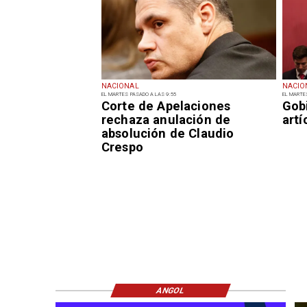
NACIONAL
NACIO
EL MARTES PASADO A LAS 9:55
EL MARTE
Corte de Apelaciones
Gob
rechaza anulación de
art
absolución de Claudio
Crespo
ANGOL