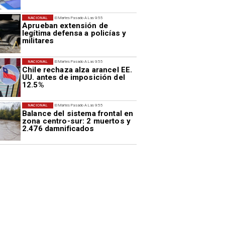
NACIONAL
El Martes Pasado A Las 9:55
Aprueban extensión de
legítima defensa a policías y
militares
NACIONAL
El Martes Pasado A Las 9:55
Chile rechaza alza arancel EE.
UU. antes de imposición del
12.5%
NACIONAL
El Martes Pasado A Las 9:55
Balance del sistema frontal en
zona centro-sur: 2 muertos y
2.476 damnificados