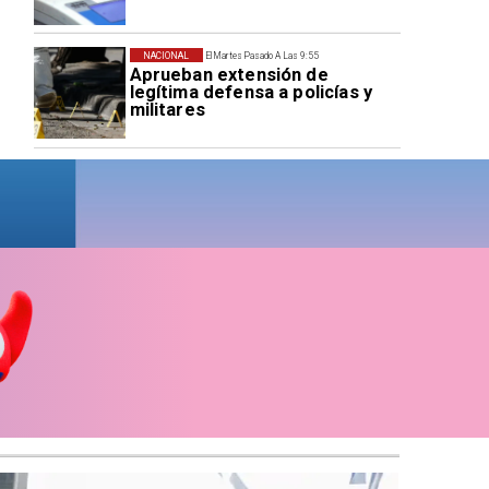
NACIONAL
El Martes Pasado A Las 9:55
Aprueban extensión de
legítima defensa a policías y
militares