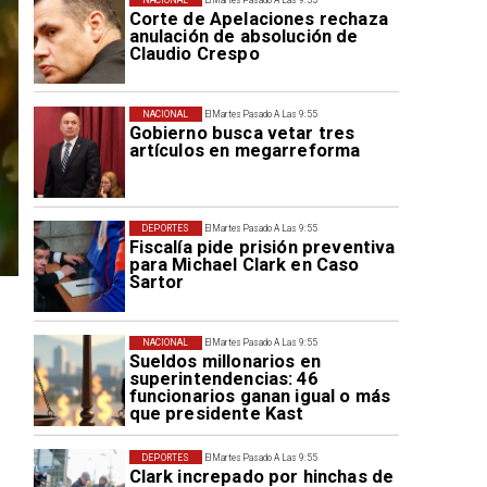
Corte de Apelaciones rechaza
anulación de absolución de
Claudio Crespo
NACIONAL
El Martes Pasado A Las 9:55
Gobierno busca vetar tres
artículos en megarreforma
DEPORTES
El Martes Pasado A Las 9:55
Fiscalía pide prisión preventiva
para Michael Clark en Caso
Sartor
NACIONAL
El Martes Pasado A Las 9:55
Sueldos millonarios en
superintendencias: 46
funcionarios ganan igual o más
que presidente Kast
DEPORTES
El Martes Pasado A Las 9:55
Clark increpado por hinchas de