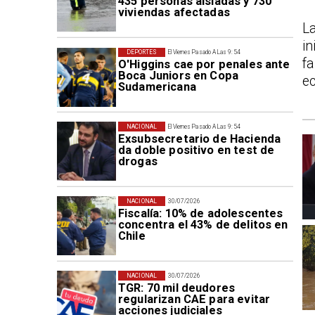
435 personas aisladas y 730
viviendas afectadas
L
in
DEPORTES
El Viernes Pasado A Las 9:54
f
O'Higgins cae por penales ante
Boca Juniors en Copa
ec
Sudamericana
NACIONAL
El Viernes Pasado A Las 9:54
Exsubsecretario de Hacienda
da doble positivo en test de
drogas
NACIONAL
30/07/2026
Fiscalía: 10% de adolescentes
concentra el 43% de delitos en
Chile
NACIONAL
30/07/2026
TGR: 70 mil deudores
regularizan CAE para evitar
acciones judiciales