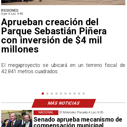
DEPORTES
Ayer A Las 9:49
Claudio Bravo baja la
euforia sobre fichaje de
Vozinha
e
En el programa ESPN F90 Chile, Claudio Bravo ofrece
una visión más moderada sobre las expectativas del
nuevo refuerzo albo, Vozinha.
MÁS NOTICIAS
NACIONAL
El Miércoles Pasado A Las 9:35
Senado aprueba mecanismo de
compensación municipal