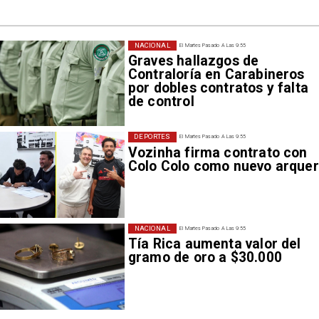
NACIONAL
El Martes Pasado A Las 9:55
Graves hallazgos de
Contraloría en Carabineros
por dobles contratos y falta
de control
DEPORTES
El Martes Pasado A Las 9:55
Vozinha firma contrato con
Colo Colo como nuevo arque
NACIONAL
El Martes Pasado A Las 9:55
Tía Rica aumenta valor del
gramo de oro a $30.000