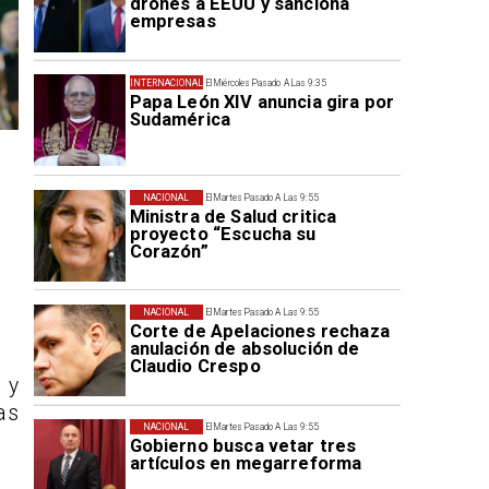
drones a EEUU y sanciona
empresas
INTERNACIONAL
El Miércoles Pasado A Las 9:35
Papa León XIV anuncia gira por
Sudamérica
NACIONAL
El Martes Pasado A Las 9:55
Ministra de Salud critica
proyecto “Escucha su
Corazón”
NACIONAL
El Martes Pasado A Las 9:55
Corte de Apelaciones rechaza
anulación de absolución de
Claudio Crespo
 y
as
NACIONAL
El Martes Pasado A Las 9:55
Gobierno busca vetar tres
artículos en megarreforma