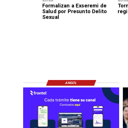
30/07/2026
28/07/202
Formalizan a Exseremi de
Tor
Salud por Presunto Delito
reg
Sexual
ANGOL