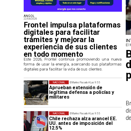
ANGOL
22/04/2026
Frontel impulsa plataformas
digitales para facilitar
trámites y mejorar la
IN
experiencia de sus clientes
El 
B
en todo momento
​Este 2026, Frontel continúa promoviendo una nueva
d
forma de usar la energía, acercando sus plataformas
digitales para facilitar la vida de sus clientes.
p
NACIONAL
El Martes Pasado A Las 9:55
Aprueban extensión de
legítima defensa a policías y
militares
B
di
NACIONAL
El Martes Pasado A Las 9:55
de
Chile rechaza alza arancel EE.
UU. antes de imposición del
12.5%