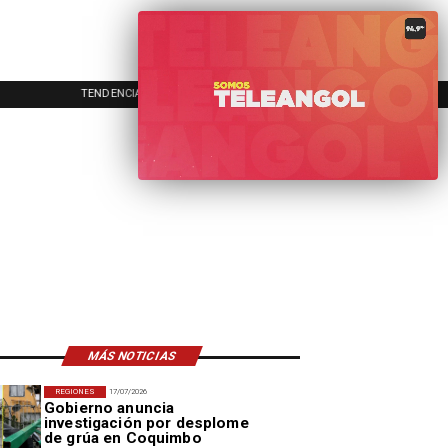
TENDENCIAS
EVENTOS
IN
MÁS NOTICIAS
REGIONES
17/07/2026
Gobierno anuncia
investigación por desplome
de grúa en Coquimbo