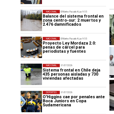
NACIONAL
El Martes Pasado A Las 9:55
Balance del sistema frontal en
zona centro-sur: 2 muertos y
2.476 damnificados
NACIONAL
El Martes Pasado A Las 9:55
Proyecto Ley Mordaza 2.0:
penas de cárcel para
periodistas y fuentes
NACIONAL
31/07/2026
Sistema frontal en Chile deja
435 personas aisladas y 730
viviendas afectadas
DEPORTES
31/07/2026
O'Higgins cae por penales ante
Boca Juniors en Copa
Sudamericana