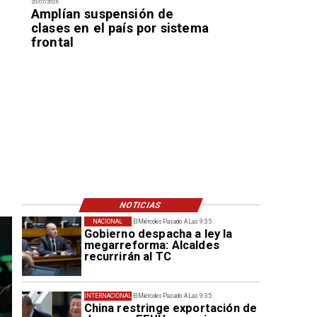
20/07/2026
Amplían suspensión de
clases en el país por sistema
frontal
NOTICIAS
NACIONAL
El Miércoles Pasado A Las 9:35
Gobierno despacha a ley la
megarreforma: Alcaldes
recurrirán al TC
INTERNACIONAL
El Miércoles Pasado A Las 9:35
China restringe exportación de