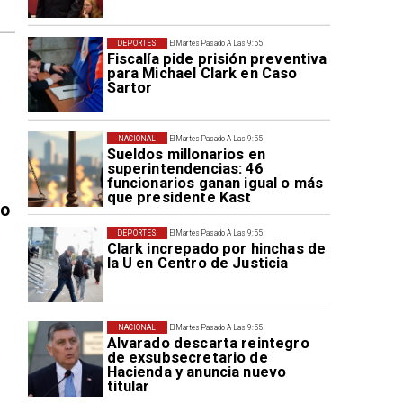
DEPORTES
El Martes Pasado A Las 9:55
Fiscalía pide prisión preventiva
para Michael Clark en Caso
Sartor
NACIONAL
El Martes Pasado A Las 9:55
Sueldos millonarios en
superintendencias: 46
funcionarios ganan igual o más
que presidente Kast
ro
DEPORTES
El Martes Pasado A Las 9:55
Clark increpado por hinchas de
la U en Centro de Justicia
NACIONAL
El Martes Pasado A Las 9:55
Alvarado descarta reintegro
de exsubsecretario de
Hacienda y anuncia nuevo
titular