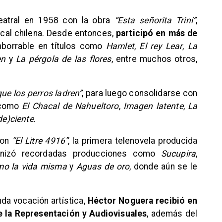
teatral en 1958 con la obra
“Esta señorita Trini”
,
cal chilena. Desde entonces,
participó en más de
imborrable en títulos como
Hamlet
,
El rey Lear
,
La
en
y
La pérgola de las flores
, entre muchos otros,
que los perros ladren”
, para luego consolidarse con
 como
El Chacal de Nahueltoro
,
Imagen latente
,
La
de)ciente
.
con
“El Litre 4916”
, la primera telenovela producida
gonizó recordadas producciones como
Sucupira
,
o la vida misma
y
Aguas de oro
, donde aún se le
da vocación artística,
Héctor Noguera recibió en
e la Representación y Audiovisuales
, además del