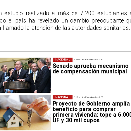
n estudio realizado a más de 7.200 estudiantes 
odo el país ha revelado un cambio preocupante q
 llamado la atención de las autoridades sanitarias.
NACIONAL
El Miércoles Pasado A Las 9:35
Senado aprueba mecanismo
de compensación municipal
NACIONAL
El Miércoles Pasado A Las 9:35
Proyecto de Gobierno amplía
beneficio para comprar
primera vivienda: tope a 6.00
UF y 30 mil cupos