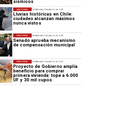
sísmicos
NACIONAL
El Miércoles Pasado A Las 9:35
Lluvias históricas en Chile:
ciudades alcanzan máximos
nunca vistos
NACIONAL
El Miércoles Pasado A Las 9:35
Senado aprueba mecanismo
de compensación municipal
NACIONAL
El Miércoles Pasado A Las 9:35
Proyecto de Gobierno amplía
beneficio para comprar
primera vivienda: tope a 6.000
UF y 30 mil cupos