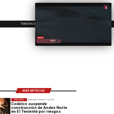
TENDENCIAS
EVENTOS
IN
MÁS NOTICIAS
NACIONAL
El Miércoles Pasado A Las 9:35
Codelco suspende
construcción de Andes Norte
en El Teniente por riesgos