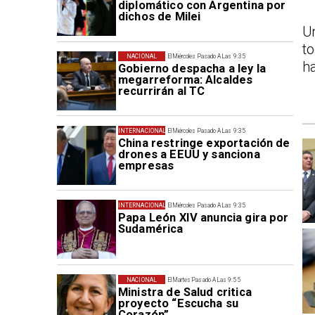
diplomático con Argentina por
dichos de Milei
U
t
NACIONAL
El Miércoles Pasado A Las 9:35
ha
Gobierno despacha a ley la
megarreforma: Alcaldes
recurrirán al TC
INTERNACIONAL
El Miércoles Pasado A Las 9:35
China restringe exportación de
drones a EEUU y sanciona
empresas
INTERNACIONAL
El Miércoles Pasado A Las 9:35
Papa León XIV anuncia gira por
Sudamérica
NACIONAL
El Martes Pasado A Las 9:55
Ministra de Salud critica
proyecto “Escucha su
Corazón”