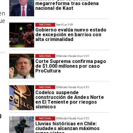
megarreforma tras cadena
nacional de Kast
en
ue
NACIONAL
Ayer A Las 9:49
Gobierno evalúa nuevo estado
de excepción en barrios con
alta criminalidad
NACIONAL
El Miércoles Pasado A Las 9:35
Corte Suprema confirma pago
de $1.000 millones por caso
ProCultura
NACIONAL
El Miércoles Pasado A Las 9:35
Codelco suspende
construcción de Andes Norte
en El Teniente por riesgos
sísmicos
0
NACIONAL
El Miércoles Pasado A Las 9:35
Lluvias históricas en Chile:
ciudades alcanzan máximos