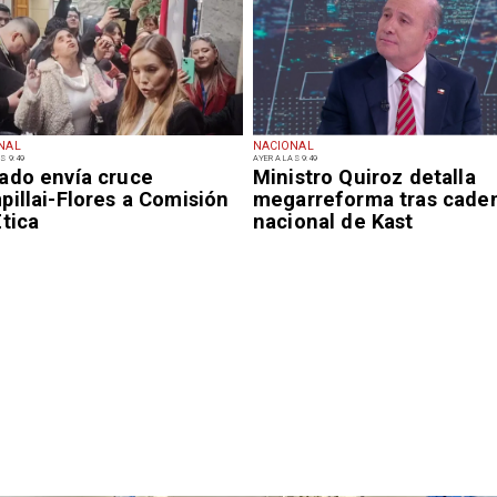
NAL
NACIONAL
S 9:49
AYER A LAS 9:49
ado envía cruce
Ministro Quiroz detalla
illai-Flores a Comisión
megarreforma tras cade
tica
nacional de Kast