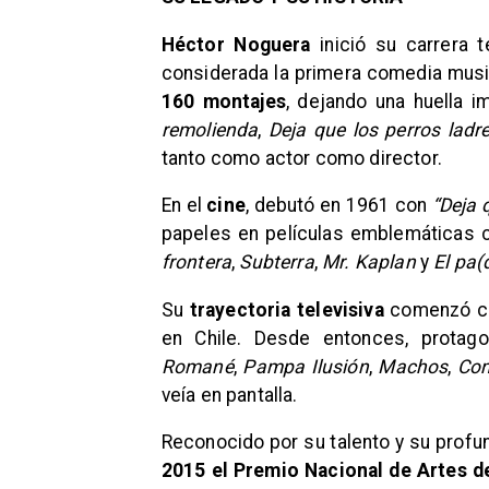
Héctor Noguera
inició su carrera 
considerada la primera comedia musi
160 montajes
, dejando una huella 
remolienda
,
Deja que los perros ladr
tanto como actor como director.
En el
cine
, debutó en 1961 con
“Deja 
papeles en películas emblemáticas
frontera
,
Subterra
,
Mr. Kaplan
y
El pa(
Su
trayectoria televisiva
comenzó 
en Chile. Desde entonces, prota
Romané
,
Pampa Ilusión
,
Machos
,
Com
veía en pantalla.
Reconocido por su talento y su profun
2015 el Premio Nacional de Artes d