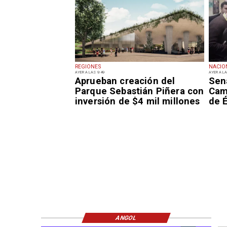
REGIONES
NACIO
AYER A LAS 9:49
AYER A LA
Aprueban creación del
Sen
Parque Sebastián Piñera con
Camp
inversión de $4 mil millones
de É
ANGOL