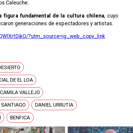
os Caleuche.
a figura fundamental de la cultura chilena
, cuyo
caron generaciones de espectadores y artistas.
DQWlXrtDikQ/?utm_source=ig_web_copy_link
DESIERTO
IAL DE EL LOA
CAMILA VALLEJO
E SANTIAGO
DANIEL URRUTIA
N
BENFICA