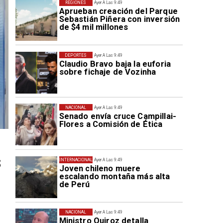
REGIONES
Ayer A Las 9:49
Aprueban creación del Parque
Sebastián Piñera con inversión
de $4 mil millones
DEPORTES
Ayer A Las 9:49
Claudio Bravo baja la euforia
sobre fichaje de Vozinha
NACIONAL
Ayer A Las 9:49
Senado envía cruce Campillai-
Flores a Comisión de Ética
s
INTERNACIONAL
Ayer A Las 9:49
Joven chileno muere
escalando montaña más alta
de Perú
NACIONAL
Ayer A Las 9:49
Ministro Quiroz detalla