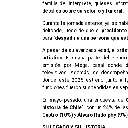
familia del intérprete, quienes inf
detalles sobre su velorio y funeral
.
Durante la jornada anterior, ya se h
delicado, luego de que el
presidente
para “
despedir a una persona que est
A pesar de su avanzada edad, el arti
artístico
. Formaba parte del elenco
emisión por Mega, canal donde de
televisivos. Además, se desempe
donde este 2025 estrenó junto a 
funciones fueron suspendidas en sep
En mayo pasado, una encuesta de
historia de Chile”
, con un 24% de la
Castro (10%)
y
Álvaro Rudolphy (9%)
SU LEGADO Y SU HISTORIA