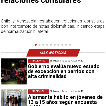
Fabiola Campillai
lares
La Confederación Nacional de Ferias Libres (A
etapa
considera inaceptable que se refieran a Fabi
Campillai como 'señora de feria', expresión utili
como descalificación.
MÁS NOTICIAS
NACIONAL
El Jueves Pasado A Las 9:49
Gobierno evalúa nuevo estado
de excepción en barrios con
alta criminalidad
NACIONAL
El Jueves Pasado A Las 9:49
Alarmante hábito en jóvenes de
13 a 15 años según encuesta