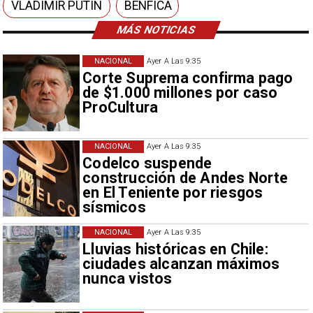
VLADIMIR PUTIN
BENFICA
MÁS NOTICIAS
NACIONAL
Ayer A Las 9:35
Corte Suprema confirma pago
de $1.000 millones por caso
ProCultura
NACIONAL
Ayer A Las 9:35
Codelco suspende
construcción de Andes Norte
en El Teniente por riesgos
sísmicos
NACIONAL
Ayer A Las 9:35
Lluvias históricas en Chile:
ciudades alcanzan máximos
nunca vistos