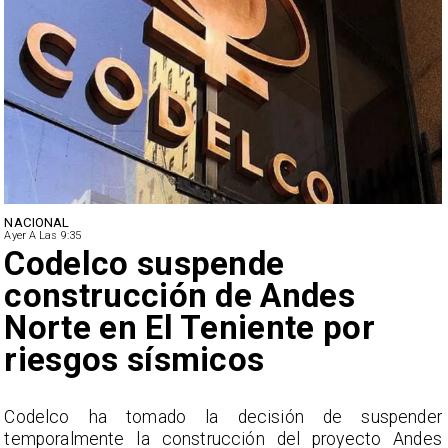
NACIONAL
Ayer A Las 9:35
Lluvias históricas en Chile:
ciudades alcanzan máximos
nunca vistos
r
La Dirección Meteorológica de Chile reporta
s
acumulados sin precedentes en julio y pronostica lluvias