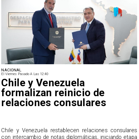
NACIONAL
El Viernes Pasado A Las 12:40
Feriantes rechazan dichos
de Camila Flores sobre
Fabiola Campillai
s
La Confederación Nacional de Ferias Libres (ASOF)
a
considera inaceptable que se refieran a Fabiola