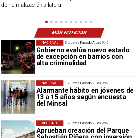
Campillai como 'señora de feria', expresión utilizada
como descalificación.
MÁS NOTICIAS
NACIONAL
El Jueves Pasado A Las 9:49
Gobierno evalúa nuevo estado
de excepción en barrios con
alta criminalidad
NACIONAL
El Jueves Pasado A Las 9:49
Alarmante hábito en jóvenes de
13 a 15 años según encuesta
del Minsal
REGIONES
El Jueves Pasado A Las 9:49
Aprueban creación del Parque
Sebastián Piñera con inversión