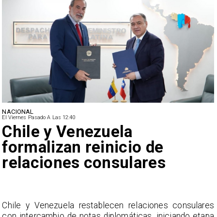
NACIONAL
El Viernes Pasado A Las 12:40
Feriantes rechazan dichos
de Camila Flores sobre
Fabiola Campillai
s
La Confederación Nacional de Ferias Libres (ASOF)
a
considera inaceptable que se refieran a Fabiola