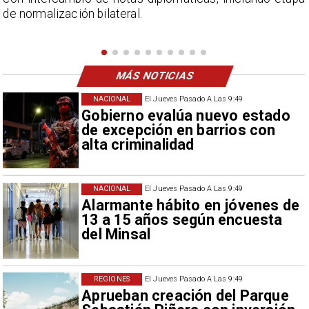
Campillai como 'señora de feria', expresión utilizada
como descalificación.
MÁS NOTICIAS
NACIONAL
El Jueves Pasado A Las 9:49
Gobierno evalúa nuevo estado
de excepción en barrios con
alta criminalidad
NACIONAL
El Jueves Pasado A Las 9:49
Alarmante hábito en jóvenes de
13 a 15 años según encuesta
del Minsal
REGIONES
El Jueves Pasado A Las 9:49
Aprueban creación del Parque