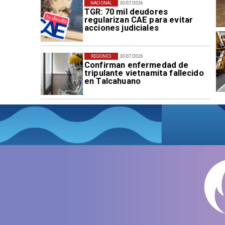
NACIONAL
30/07/2026
TGR: 70 mil deudores
regularizan CAE para evitar
acciones judiciales
REGIONES
30/07/2026
Confirman enfermedad de
tripulante vietnamita fallecido
en Talcahuano