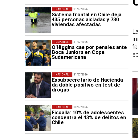
NACIONAL
31/07/2026
Sistema frontal en Chile deja
435 personas aisladas y 730
viviendas afectadas
L
in
DEPORTES
31/07/2026
f
O'Higgins cae por penales ante
Boca Juniors en Copa
ec
Sudamericana
NACIONAL
31/07/2026
Exsubsecretario de Hacienda
da doble positivo en test de
drogas
NACIONAL
30/07/2026
Fiscalía: 10% de adolescentes
concentra el 43% de delitos en
Chile