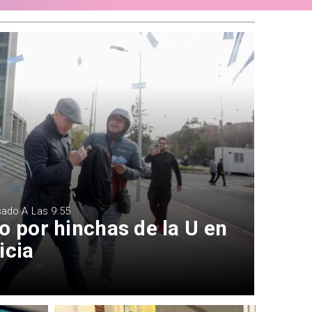
sado A Las 9:55
o por hinchas de la U en
icia