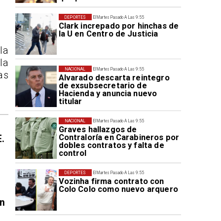
DEPORTES
El Martes Pasado A Las 9:55
Clark increpado por hinchas de
la U en Centro de Justicia
la
la
NACIONAL
El Martes Pasado A Las 9:55
as
Alvarado descarta reintegro
de exsubsecretario de
Hacienda y anuncia nuevo
titular
NACIONAL
El Martes Pasado A Las 9:55
Graves hallazgos de
Contraloría en Carabineros por
E.
dobles contratos y falta de
control
DEPORTES
El Martes Pasado A Las 9:55
Vozinha firma contrato con
Colo Colo como nuevo arquero
en