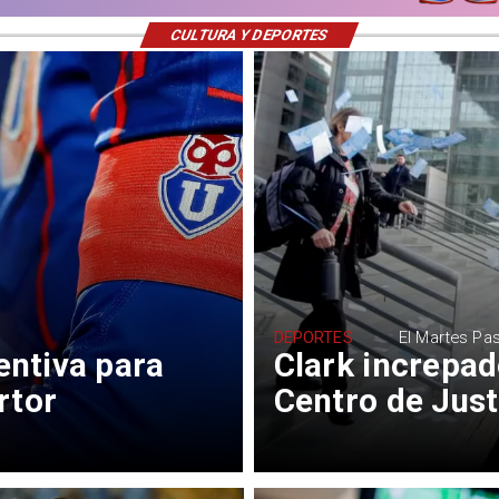
CULTURA Y DEPORTES
DEPORTES
El Martes Pa
entiva para
Clark increpad
rtor
Centro de Just