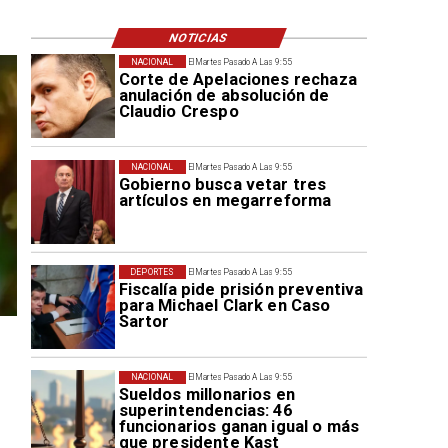
NOTICIAS
NACIONAL
El Martes Pasado A Las 9:55
Corte de Apelaciones rechaza
anulación de absolución de
Claudio Crespo
NACIONAL
El Martes Pasado A Las 9:55
Gobierno busca vetar tres
artículos en megarreforma
DEPORTES
El Martes Pasado A Las 9:55
Fiscalía pide prisión preventiva
para Michael Clark en Caso
Sartor
NACIONAL
El Martes Pasado A Las 9:55
Sueldos millonarios en
superintendencias: 46
funcionarios ganan igual o más
que presidente Kast