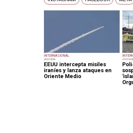
INTERNACIONAL
INTER
29/07/2026
27/07/202
EEUU intercepta misiles
Pol
iraníes y lanza ataques en
sos
Oriente Medio
'isl
Orgu