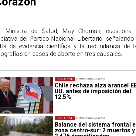
Corazón”
a Ministra de Salud, May Chomali, cuestiona 
iciativa del Partido Nacional Libertario, señalando 
alta de evidencia científica y la redundancia de l
ografías en casos de aborto en tres causales.
NACIONAL
El Martes Pasado A Las 9:55
Chile rechaza alza arancel E
UU. antes de imposición del
12.5%
NACIONAL
El Martes Pasado A Las 9:55
Balance del sistema frontal 
zona centro-sur: 2 muertos y