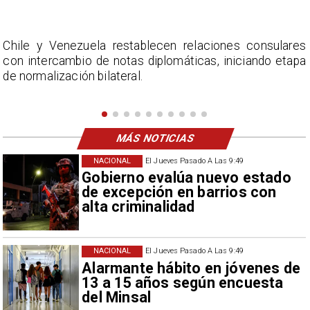
s
La Confederación Nacional de Ferias Libres (ASOF)
a
considera inaceptable que se refieran a Fabiola
Campillai como 'señora de feria', expresión utilizada
como descalificación.
MÁS NOTICIAS
NACIONAL
El Jueves Pasado A Las 9:49
Gobierno evalúa nuevo estado
de excepción en barrios con
alta criminalidad
NACIONAL
El Jueves Pasado A Las 9:49
Alarmante hábito en jóvenes de
13 a 15 años según encuesta
del Minsal