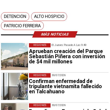
DETENCIÓN
ALTO HOSPICIO
PATRICIO FERREIRA
MÁS NOTICIAS
REGIONES
El Jueves Pasado A Las 9:49
Aprueban creación del Parque
Sebastián Piñera con inversión
de $4 mil millones
REGIONES
30/07/2026
Confirman enfermedad de
tripulante vietnamita fallecido
en Talcahuano
REGIONES
30/07/2026