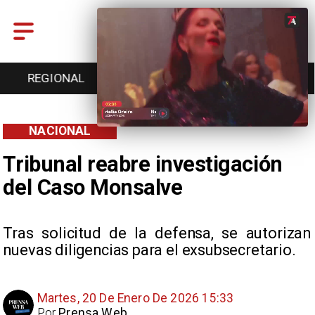
REGIONAL
ENTRETENCIÓN
DEPORTES
NACIONAL
Tribunal reabre investigación
del Caso Monsalve
Tras solicitud de la defensa, se autorizan
nuevas diligencias para el exsubsecretario.
Martes, 20 De Enero De 2026 15:33
Por
Prensa Web