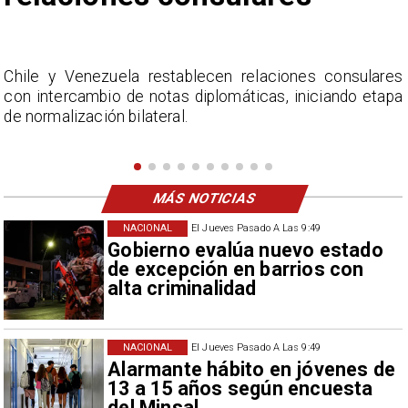
s
La Confederación Nacional de Ferias Libres (ASOF)
a
considera inaceptable que se refieran a Fabiola
Campillai como 'señora de feria', expresión utilizada
como descalificación.
MÁS NOTICIAS
NACIONAL
El Jueves Pasado A Las 9:49
Gobierno evalúa nuevo estado
de excepción en barrios con
alta criminalidad
NACIONAL
El Jueves Pasado A Las 9:49
Alarmante hábito en jóvenes de
13 a 15 años según encuesta
del Minsal