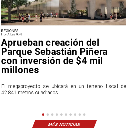
DEPORTES
Hoy A Las 9:49
Claudio Bravo baja la
euforia sobre fichaje de
Vozinha
e
En el programa ESPN F90 Chile, Claudio Bravo ofrece
una visión más moderada sobre las expectativas del
nuevo refuerzo albo, Vozinha.
MÁS NOTICIAS