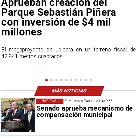
Claudio Bravo baja la
euforia sobre fichaje de
Vozinha
e
En el programa ESPN F90 Chile, Claudio Bravo ofrece
una visión más moderada sobre las expectativas del
nuevo refuerzo albo, Vozinha.
MÁS NOTICIAS
NACIONAL
El Miércoles Pasado A Las 9:35
Senado aprueba mecanismo de
compensación municipal