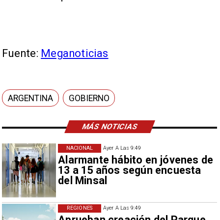
Fuente:
Meganoticias
ARGENTINA
GOBIERNO
MÁS NOTICIAS
NACIONAL
Ayer A Las 9:49
Alarmante hábito en jóvenes de
13 a 15 años según encuesta
del Minsal
REGIONES
Ayer A Las 9:49
Aprueban creación del Parque