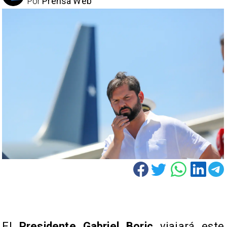
Por
Prensa Web
El
Presidente Gabriel Boric
viajará este