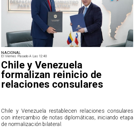
NACIONAL
El Viernes Pasado A Las 12:40
Feriantes rechazan dichos
de Camila Flores sobre
Fabiola Campillai
es
La Confederación Nacional de Ferias Libres (ASOF
apa
considera inaceptable que se refieran a Fabiol
Campillai como 'señora de feria', expresión utilizad
como descalificación.