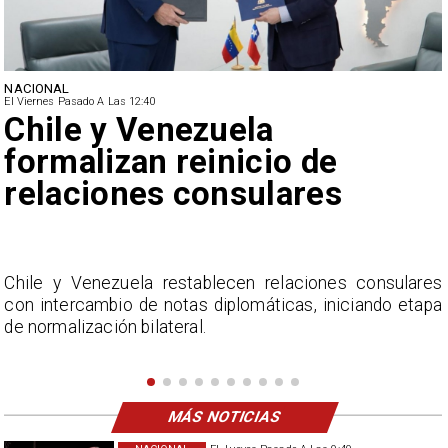
NACIONAL
El Viernes Pasado A Las 12:40
Feriantes rechazan dichos
de Camila Flores sobre
Fabiola Campillai
s
La Confederación Nacional de Ferias Libres (ASOF)
a
considera inaceptable que se refieran a Fabiola
Campillai como 'señora de feria', expresión utilizada
como descalificación.
MÁS NOTICIAS