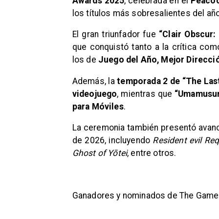
Awards 2025
, celebrada en el
Peacoc
los títulos más sobresalientes del año
El gran triunfador fue
“Clair Obscur:
que conquistó tanto a la crítica com
los de
Juego del Año, Mejor Direcció
Además, la
temporada 2 de “The Last
videojuego
, mientras que
“Umamusum
para Móviles
.
La ceremonia también presentó avan
de 2026, incluyendo
Resident evil Re
Ghost of Yōtei
, entre otros.
​Ganadores y nominados de The Gam