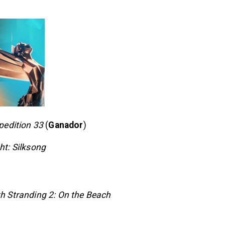
pedition 33
(
Ganador
)
ht: Silksong
th Stranding 2: On the Beach