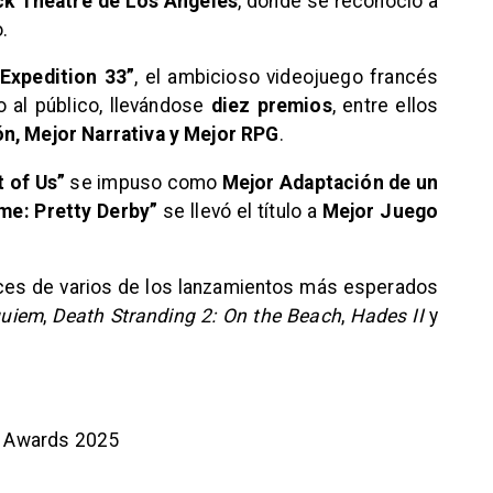
k Theatre de Los Ángeles
, donde se reconoció a
.
 Expedition 33”
, el ambicioso videojuego francés
o al público, llevándose
diez premios
, entre ellos
n, Mejor Narrativa y Mejor RPG
.
 of Us”
se impuso como
Mejor Adaptación de un
e: Pretty Derby”
se llevó el título a
Mejor Juego
ces de varios de los lanzamientos más esperados
quiem
,
Death Stranding 2: On the Beach
,
Hades II
y
e Awards 2025