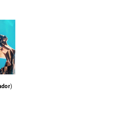
ador
)