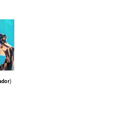
ador
)