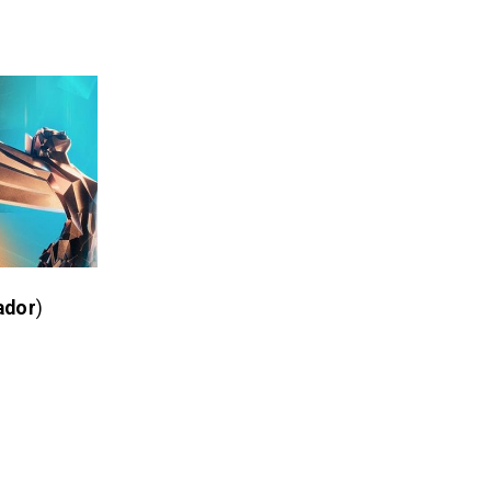
ador
)