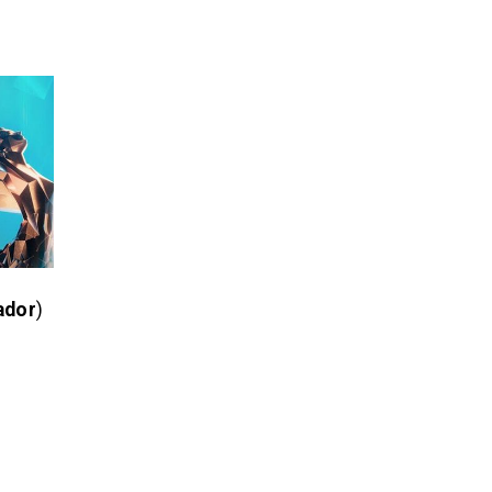
ador
)