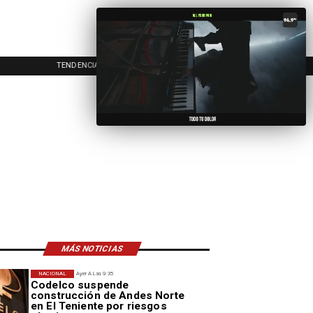
TENDENCIAS
EVENTOS
IN
MÁS NOTICIAS
NACIONAL
Ayer A Las 9:35
Codelco suspende
construcción de Andes Norte
en El Teniente por riesgos