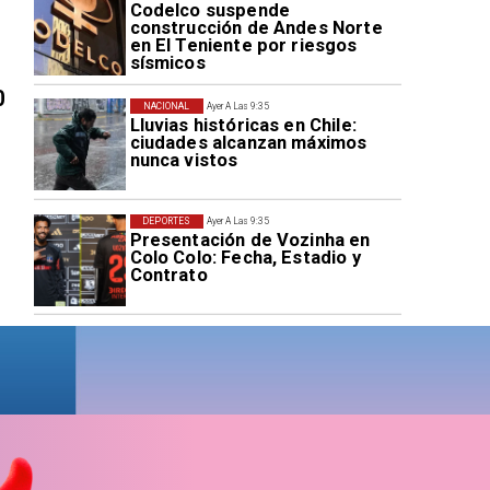
Codelco suspende
construcción de Andes Norte
en El Teniente por riesgos
sísmicos
0
NACIONAL
Ayer A Las 9:35
Lluvias históricas en Chile:
ciudades alcanzan máximos
nunca vistos
DEPORTES
Ayer A Las 9:35
Presentación de Vozinha en
Colo Colo: Fecha, Estadio y
Contrato