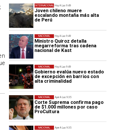
s
INTERNACIONAL
Hoy A Las 9:49
Joven chileno muere
escalando montaña más alta
de Perú
NACIONAL
Hoy A Las 9:49
Ministro Quiroz detalla
megarreforma tras cadena
nacional de Kast
en
ue
NACIONAL
Hoy A Las 9:49
Gobierno evalúa nuevo estado
de excepción en barrios con
alta criminalidad
NACIONAL
Ayer A Las 9:35
Corte Suprema confirma pago
de $1.000 millones por caso
ProCultura
NACIONAL
Ayer A Las 9:35