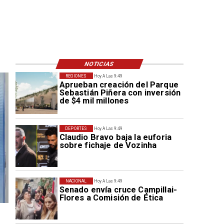
NOTICIAS
REGIONES
Hoy A Las 9:49
Aprueban creación del Parque
Sebastián Piñera con inversión
de $4 mil millones
DEPORTES
Hoy A Las 9:49
Claudio Bravo baja la euforia
sobre fichaje de Vozinha
NACIONAL
Hoy A Las 9:49
Senado envía cruce Campillai-
Flores a Comisión de Ética