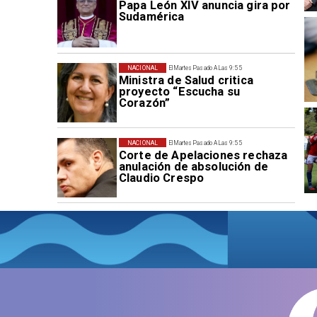
Papa León XIV anuncia gira por
Sudamérica
NACIONAL
El Martes Pasado A Las 9:55
Ministra de Salud critica
proyecto “Escucha su
Corazón”
NACIONAL
El Martes Pasado A Las 9:55
Corte de Apelaciones rechaza
anulación de absolución de
Claudio Crespo