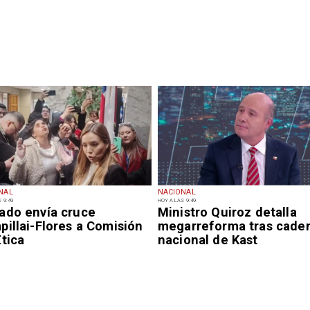
NAL
NACIONAL
 9:49
HOY A LAS 9:49
ado envía cruce
Ministro Quiroz detalla
illai-Flores a Comisión
megarreforma tras cade
tica
nacional de Kast