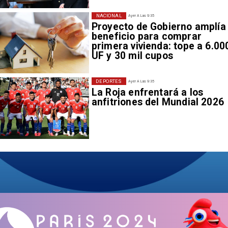
NACIONAL
Ayer A Las 9:35
Proyecto de Gobierno amplía
beneficio para comprar
primera vivienda: tope a 6.00
UF y 30 mil cupos
DEPORTES
Ayer A Las 9:35
La Roja enfrentará a los
anfitriones del Mundial 2026