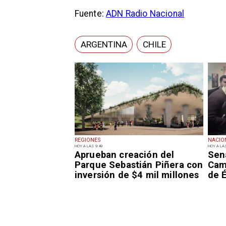
Fuente:
ADN Radio Nacional
ARGENTINA
CHILE
REGIONES
NACIO
HOY A LAS 9:49
HOY A LAS
Aprueban creación del
Sen
Parque Sebastián Piñera con
Camp
inversión de $4 mil millones
de É