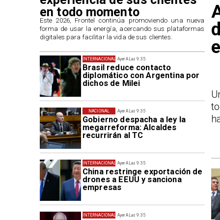
A
en todo momento
​Este 2026, Frontel continúa promoviendo una nueva
d
forma de usar la energía, acercando sus plataformas
digitales para facilitar la vida de sus clientes.
e
INTERNACIONAL
Ayer A Las 9:35
Brasil reduce contacto
diplomático con Argentina por
dichos de Milei
U
t
NACIONAL
Ayer A Las 9:35
ha
Gobierno despacha a ley la
megarreforma: Alcaldes
recurrirán al TC
INTERNACIONAL
Ayer A Las 9:35
China restringe exportación de
drones a EEUU y sanciona
empresas
INTERNACIONAL
Ayer A Las 9:35