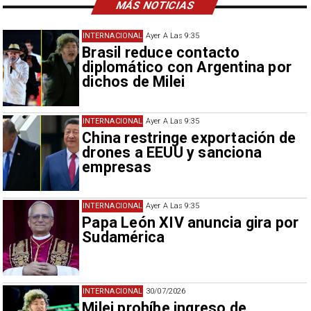
MÁS NOTICIAS
INTERNACIONAL
Ayer A Las 9:35
Brasil reduce contacto
diplomático con Argentina por
dichos de Milei
INTERNACIONAL
Ayer A Las 9:35
China restringe exportación de
drones a EEUU y sanciona
empresas
INTERNACIONAL
Ayer A Las 9:35
Papa León XIV anuncia gira por
Sudamérica
INTERNACIONAL
30/07/2026
Milei prohíbe ingreso de