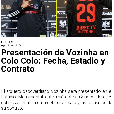
NACIONAL
Ayer A Las 9:35
Senado aprueba mecanismo
de compensación municipal
l
El Senado aprobó con 27 votos a favor y 22 en contra la
s
compensación a municipios por la exención de
e
contribuciones a mayores de 65 años.