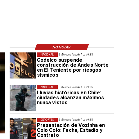
NOTICIAS
NACIONAL
El Miércoles Pasado A Las 9:35
Codelco suspende
construcción de Andes Norte
en El Teniente por riesgos
sísmicos
NACIONAL
El Miércoles Pasado A Las 9:35
Lluvias históricas en Chile:
ciudades alcanzan máximos
nunca vistos
DEPORTES
El Miércoles Pasado A Las 9:35
Presentación de Vozinha en
Colo Colo: Fecha, Estadio y
Contrato