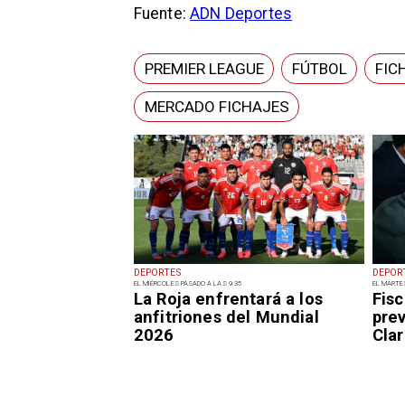
Fuente:
ADN Deportes
PREMIER LEAGUE
FÚTBOL
FIC
MERCADO FICHAJES
DEPORTES
DEPOR
EL MIÉRCOLES PASADO A LAS 9:35
EL MARTE
La Roja enfrentará a los
Fisc
anfitriones del Mundial
pre
2026
Clar