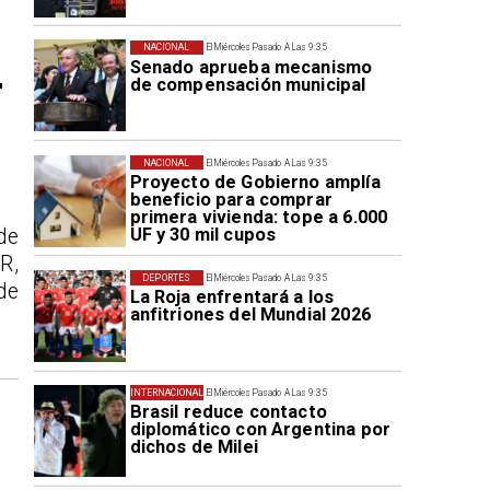
NACIONAL
El Miércoles Pasado A Las 9:35
Senado aprueba mecanismo
r
de compensación municipal
NACIONAL
El Miércoles Pasado A Las 9:35
Proyecto de Gobierno amplía
beneficio para comprar
primera vivienda: tope a 6.000
UF y 30 mil cupos
de
R,
DEPORTES
El Miércoles Pasado A Las 9:35
de
La Roja enfrentará a los
anfitriones del Mundial 2026
INTERNACIONAL
El Miércoles Pasado A Las 9:35
Brasil reduce contacto
diplomático con Argentina por
dichos de Milei