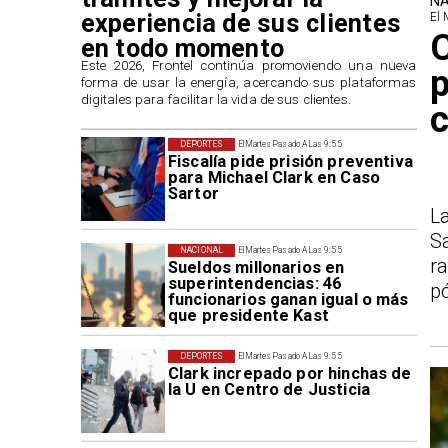
NA
experiencia de sus clientes
El 
en todo momento
​Este 2026, Frontel continúa promoviendo una nueva
p
forma de usar la energía, acercando sus plataformas
digitales para facilitar la vida de sus clientes.
c
DEPORTES
El Martes Pasado A Las 9:55
Fiscalía pide prisión preventiva
para Michael Clark en Caso
Sartor
L
S
NACIONAL
El Martes Pasado A Las 9:55
r
Sueldos millonarios en
superintendencias: 46
p
funcionarios ganan igual o más
que presidente Kast
DEPORTES
El Martes Pasado A Las 9:55
Clark increpado por hinchas de
la U en Centro de Justicia