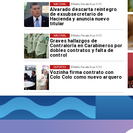
NACIONAL
El Martes Pasado A Las 9:55
Alvarado descarta reintegro
de exsubsecretario de
Hacienda y anuncia nuevo
titular
NACIONAL
El Martes Pasado A Las 9:55
Graves hallazgos de
Contraloría en Carabineros por
dobles contratos y falta de
control
DEPORTES
El Martes Pasado A Las 9:55
Vozinha firma contrato con
Colo Colo como nuevo arquero