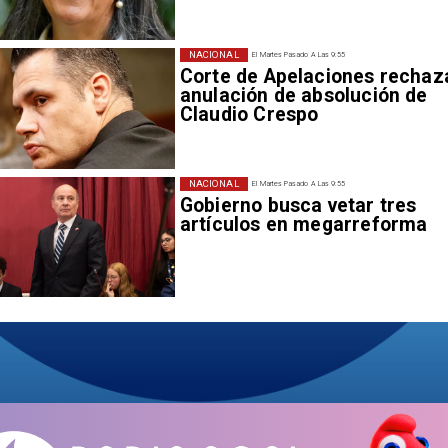
NACIONAL
El Martes Pasado A Las 9:55
Corte de Apelaciones rechaz
anulación de absolución de
Claudio Crespo
NACIONAL
El Martes Pasado A Las 9:55
Gobierno busca vetar tres
artículos en megarreforma