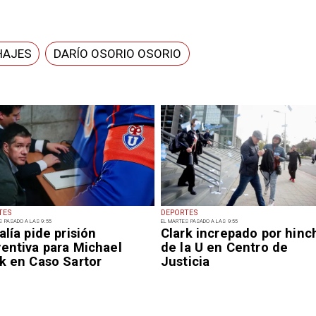
HAJES
DARÍO OSORIO OSORIO
TES
DEPORTES
S PASADO A LAS 9:55
EL MARTES PASADO A LAS 9:55
alía pide prisión
Clark increpado por hinc
ventiva para Michael
de la U en Centro de
k en Caso Sartor
Justicia