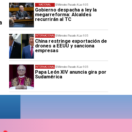
NACIONAL
El Miércoles Pasado A Las 9:35
Gobierno despacha a ley la
megarreforma: Alcaldes
recurrirán al TC
a
INTERNACIONAL
El Miércoles Pasado A Las 9:35
China restringe exportación de
drones a EEUU y sanciona
empresas
INTERNACIONAL
El Miércoles Pasado A Las 9:35
Papa León XIV anuncia gira por
Sudamérica