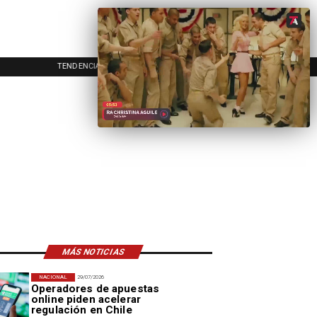
TENDENCIAS
EVENTOS
IN
MÁS NOTICIAS
NACIONAL
29/07/2026
Operadores de apuestas
online piden acelerar
regulación en Chile