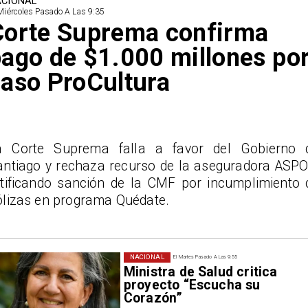
CIONAL
Miércoles Pasado A Las 9:35
Corte Suprema confirma
ago de $1.000 millones po
aso ProCultura
a Corte Suprema falla a favor del Gobierno 
antiago y rechaza recurso de la aseguradora ASPO
atificando sanción de la CMF por incumplimiento 
ólizas en programa Quédate.
NACIONAL
El Martes Pasado A Las 9:55
Ministra de Salud critica
proyecto “Escucha su
Corazón”