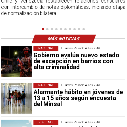
s
La Confederación Nacional de Ferias Libres (ASOF)
a
considera inaceptable que se refieran a Fabiola
Campillai como 'señora de feria', expresión utilizada
como descalificación.
MÁS NOTICIAS
NACIONAL
El Jueves Pasado A Las 9:49
Gobierno evalúa nuevo estado
de excepción en barrios con
alta criminalidad
NACIONAL
El Jueves Pasado A Las 9:49
Alarmante hábito en jóvenes de
13 a 15 años según encuesta
del Minsal
REGIONES
El Jueves Pasado A Las 9:49