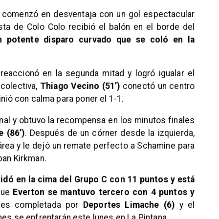
io comenzó en desventaja con un gol espectacular
ta de Colo Colo recibió el balón en el borde del
n potente disparo curvado que se coló en la
reaccionó en la segunda mitad y logró igualar el
colectiva,
Thiago Vecino (51’)
conectó un centro
inió con calma para poner el 1-1.
final y obtuvo la recompensa en los minutos finales
 (86’)
. Después de un córner desde la izquierda,
l área y le dejó un remate perfecto a Schamine para
ban Kirkman.
idó en la cima del Grupo C con 11 puntos y está
 que
Everton se mantuvo tercero con 4 puntos y
a es completada por
Deportes Limache (6)
y el
enes se enfrentarán este lunes en La Pintana.