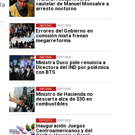
cautelar de Manuel Monsalve a
la
arresto nocturno
NACIONAL
23/07/2026
Errores del Gobierno en
comisión mixta frenan
megarreforma
NACIONAL
23/07/2026
Ministra Duco pide renuncia a
Directora del IND por polémica
con BTS
NACIONAL
23/07/2026
Ministro de Hacienda no
descarta alza de $30 en
combustibles
DEPORTES
23/07/2026
Inauguración Juegos
Centroamericanos y del