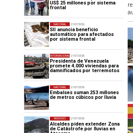
US$ 25 millones por sistema
re
frontal
au
NACIONAL
21/07/2026
SII anuncia beneficio
automático para afectados
por sistema frontal
INTERNACIONAL
21/07/2026
Presidenta de Venezuela
promete 4.000 viviendas para
damnificados por terremotos
NACIONAL
21/07/2026
Embalses suman 253 millones
de metros cúbicos por lluvia
REGIONES
21/07/2026
Alcaldes piden extender Zona
de Catástrofe por lluvias en