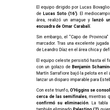
El equipo dirigido por Lucas Bovagl
de
Lucas Soto (16′)
. El mediocampis
área, realizó un amague y
lanzó u
escuadra de Omar Carabalí
.
Sin embargo, el "Capo de Provincia" 
marcador. Tras una excelente jugada 
de Leandro Díaz en el área chica y def
El equipo celeste persistió hasta el 
con un golazo de
Benjamin Schamine
Martín Sarrafiore bajó la pelota en e
lanzar un disparo imparable para Este
Con este triunfo,
O’Higgins se consol
cerca de las semifinales
, mientras
confirmó su eliminación
. La tabl
también eliminado
Palestino (2)
, qui