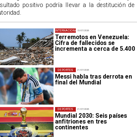
sultado positivo podría llevar a la destitución de 
toridad.
INTERNACIONAL
23/07/2026
Terremotos en Venezuela:
Cifra de fallecidos se
incrementa a cerca de 5.400
DEPORTES
21/07/2026
Messi habla tras derrota en
final del Mundial
DEPORTES
21/07/2026
Mundial 2030: Seis países
anfitriones en tres
continentes