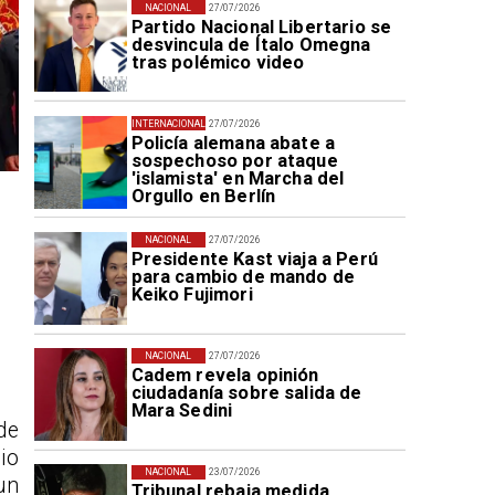
NACIONAL
27/07/2026
Partido Nacional Libertario se
desvincula de Ítalo Omegna
tras polémico video
INTERNACIONAL
27/07/2026
Policía alemana abate a
sospechoso por ataque
'islamista' en Marcha del
Orgullo en Berlín
NACIONAL
27/07/2026
Presidente Kast viaja a Perú
para cambio de mando de
Keiko Fujimori
NACIONAL
27/07/2026
Cadem revela opinión
ciudadanía sobre salida de
Mara Sedini
de
io
NACIONAL
23/07/2026
un
Tribunal rebaja medida