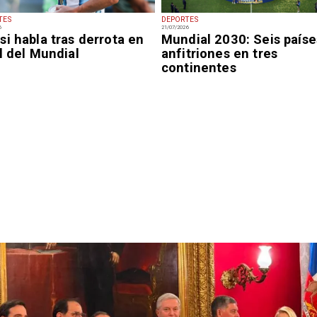
TES
DEPORTES
6
21/07/2026
i habla tras derrota en
Mundial 2030: Seis paíse
l del Mundial
anfitriones en tres
continentes