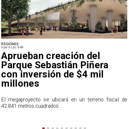
DEPORTES
Ayer A Las 9:49
Claudio Bravo baja la
euforia sobre fichaje de
Vozinha
e
En el programa ESPN F90 Chile, Claudio Bravo ofrece
una visión más moderada sobre las expectativas del
nuevo refuerzo albo, Vozinha.