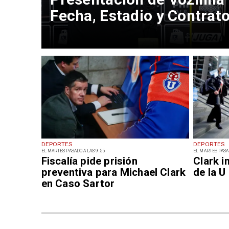
Fecha, Estadio y Contrat
DEPORTES
DEPORTES
EL MARTES PASADO A LAS 9:55
EL MARTES PASAD
Fiscalía pide prisión
Clark i
preventiva para Michael Clark
de la U
en Caso Sartor