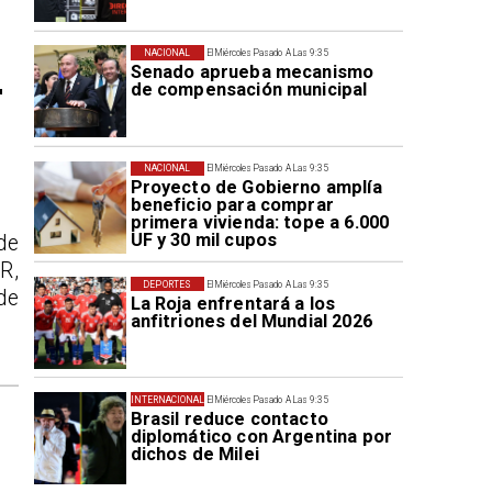
NACIONAL
El Miércoles Pasado A Las 9:35
Senado aprueba mecanismo
r
de compensación municipal
NACIONAL
El Miércoles Pasado A Las 9:35
Proyecto de Gobierno amplía
beneficio para comprar
primera vivienda: tope a 6.000
UF y 30 mil cupos
de
R,
DEPORTES
El Miércoles Pasado A Las 9:35
de
La Roja enfrentará a los
anfitriones del Mundial 2026
INTERNACIONAL
El Miércoles Pasado A Las 9:35
Brasil reduce contacto
diplomático con Argentina por
dichos de Milei