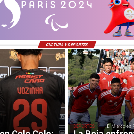
CULTURA Y DEPORTES
DEPORTES
El Miércoles
en Colo Colo:
La Roja enfrent