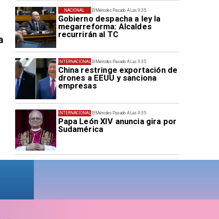
NACIONAL
El Miércoles Pasado A Las 9:35
Gobierno despacha a ley la
megarreforma: Alcaldes
recurrirán al TC
a
INTERNACIONAL
El Miércoles Pasado A Las 9:35
China restringe exportación de
drones a EEUU y sanciona
empresas
INTERNACIONAL
El Miércoles Pasado A Las 9:35
Papa León XIV anuncia gira por
Sudamérica