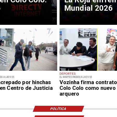
o
Mundial 2026
DEPORTES
O A LAS 9:55
EL MARTES PASADO A LAS 9:55
ncrepado por hinchas
Vozinha firma contrato
 en Centro de Justicia
Colo Colo como nuevo
arquero
POLÍTICA