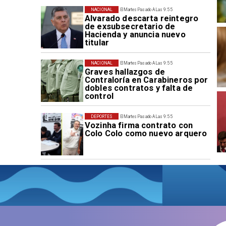
NACIONAL
El Martes Pasado A Las 9:55
Alvarado descarta reintegro
de exsubsecretario de
Hacienda y anuncia nuevo
titular
NACIONAL
El Martes Pasado A Las 9:55
Graves hallazgos de
Contraloría en Carabineros por
dobles contratos y falta de
control
DEPORTES
El Martes Pasado A Las 9:55
Vozinha firma contrato con
Colo Colo como nuevo arquero