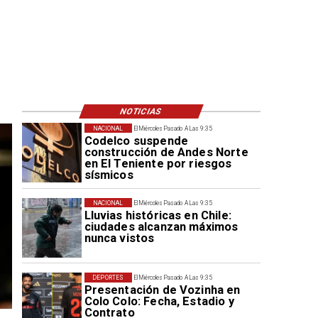
NOTICIAS
NACIONAL
El Miércoles Pasado A Las 9:35
Codelco suspende
construcción de Andes Norte
en El Teniente por riesgos
sísmicos
NACIONAL
El Miércoles Pasado A Las 9:35
Lluvias históricas en Chile:
ciudades alcanzan máximos
nunca vistos
DEPORTES
El Miércoles Pasado A Las 9:35
Presentación de Vozinha en
Colo Colo: Fecha, Estadio y
Contrato