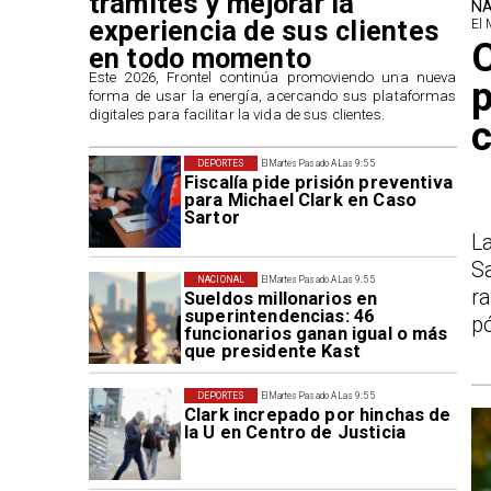
trámites y mejorar la
NA
experiencia de sus clientes
El 
en todo momento
​Este 2026, Frontel continúa promoviendo una nueva
p
forma de usar la energía, acercando sus plataformas
digitales para facilitar la vida de sus clientes.
c
DEPORTES
El Martes Pasado A Las 9:55
Fiscalía pide prisión preventiva
para Michael Clark en Caso
Sartor
L
S
NACIONAL
El Martes Pasado A Las 9:55
r
Sueldos millonarios en
superintendencias: 46
p
funcionarios ganan igual o más
que presidente Kast
DEPORTES
El Martes Pasado A Las 9:55
Clark increpado por hinchas de
la U en Centro de Justicia