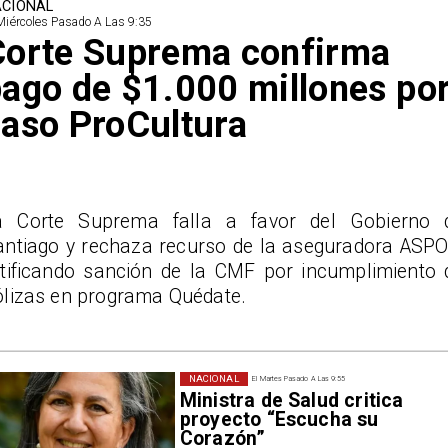
CIONAL
Miércoles Pasado A Las 9:35
Corte Suprema confirma
ago de $1.000 millones po
aso ProCultura
a Corte Suprema falla a favor del Gobierno 
antiago y rechaza recurso de la aseguradora ASPO
atificando sanción de la CMF por incumplimiento 
ólizas en programa Quédate.
NACIONAL
El Martes Pasado A Las 9:55
Ministra de Salud critica
proyecto “Escucha su
Corazón”