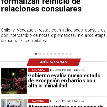
de Camila Flores sobre
Fabiola Campillai
s
La Confederación Nacional de Ferias Libres (ASOF)
a
considera inaceptable que se refieran a Fabiola
Campillai como 'señora de feria', expresión utilizada
como descalificación.
MÁS NOTICIAS
NACIONAL
El Jueves Pasado A Las 9:49
Gobierno evalúa nuevo estado
de excepción en barrios con
alta criminalidad
NACIONAL
El Jueves Pasado A Las 9:49
Alarmante hábito en jóvenes de