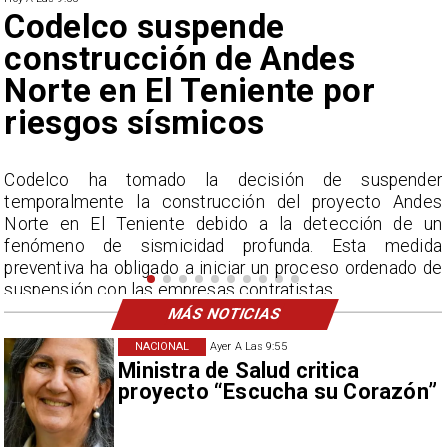
Lluvias históricas en Chile:
ciudades alcanzan máximos
nunca vistos
r
La Dirección Meteorológica de Chile reporta
s
acumulados sin precedentes en julio y pronostica lluvias
n
por encima del promedio en agosto.
a
e
MÁS NOTICIAS
NACIONAL
Ayer A Las 9:55
Ministra de Salud critica
proyecto “Escucha su Corazón”