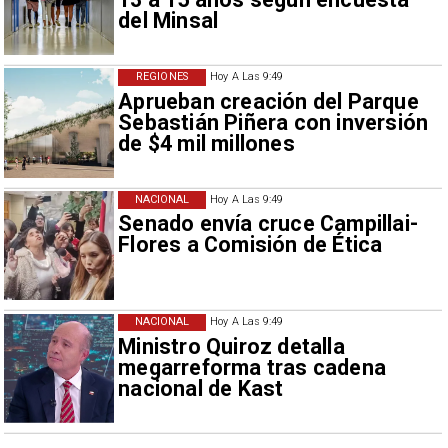
del Minsal
REGIONES
Hoy A Las 9:49
Aprueban creación del Parque
Sebastián Piñera con inversión
de $4 mil millones
NACIONAL
Hoy A Las 9:49
Senado envía cruce Campillai-
Flores a Comisión de Ética
NACIONAL
Hoy A Las 9:49
Ministro Quiroz detalla
megarreforma tras cadena
nacional de Kast