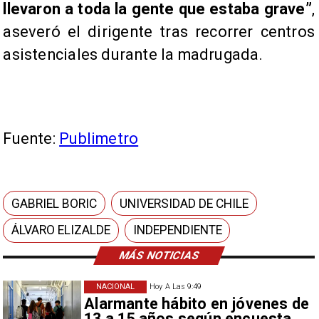
llevaron a toda la gente que estaba grave”
,
aseveró el dirigente tras recorrer centros
asistenciales durante la madrugada.
Fuente:
Publimetro
GABRIEL BORIC
UNIVERSIDAD DE CHILE
ÁLVARO ELIZALDE
INDEPENDIENTE
MÁS NOTICIAS
NACIONAL
Hoy A Las 9:49
Alarmante hábito en jóvenes de
13 a 15 años según encuesta