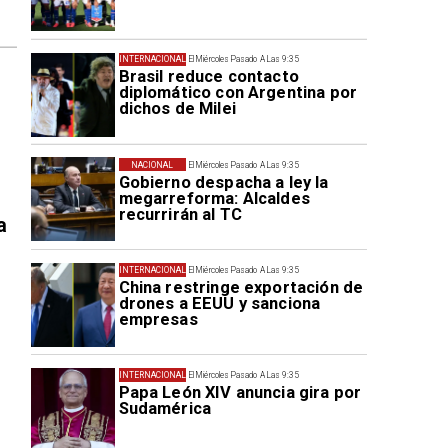
INTERNACIONAL
El Miércoles Pasado A Las 9:35
Brasil reduce contacto
diplomático con Argentina por
dichos de Milei
NACIONAL
El Miércoles Pasado A Las 9:35
Gobierno despacha a ley la
megarreforma: Alcaldes
recurrirán al TC
a
INTERNACIONAL
El Miércoles Pasado A Las 9:35
China restringe exportación de
drones a EEUU y sanciona
empresas
INTERNACIONAL
El Miércoles Pasado A Las 9:35
Papa León XIV anuncia gira por
Sudamérica