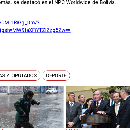
demás, se destacó en el NPC Worldwide de Bolivia,
el/DM-1RiGg_0m/?
&igsh=MW9taXFiYTZlZzg5Zw==
AS Y DIPUTADOS
DEPORTE