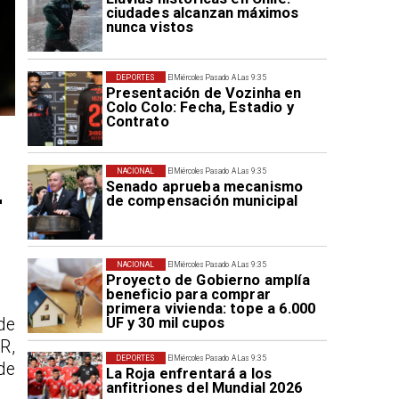
ciudades alcanzan máximos
nunca vistos
DEPORTES
El Miércoles Pasado A Las 9:35
Presentación de Vozinha en
Colo Colo: Fecha, Estadio y
Contrato
NACIONAL
El Miércoles Pasado A Las 9:35
Senado aprueba mecanismo
r
de compensación municipal
NACIONAL
El Miércoles Pasado A Las 9:35
Proyecto de Gobierno amplía
beneficio para comprar
primera vivienda: tope a 6.000
UF y 30 mil cupos
de
R,
DEPORTES
El Miércoles Pasado A Las 9:35
de
La Roja enfrentará a los
anfitriones del Mundial 2026