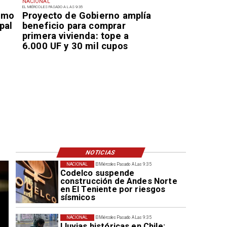
NACIONAL
EL MIÉRCOLES PASADO A LAS 9:35
smo
Proyecto de Gobierno amplía
pal
beneficio para comprar
primera vivienda: tope a
6.000 UF y 30 mil cupos
NOTICIAS
NACIONAL
El Miércoles Pasado A Las 9:35
Codelco suspende
construcción de Andes Norte
en El Teniente por riesgos
sísmicos
NACIONAL
El Miércoles Pasado A Las 9:35
Lluvias históricas en Chile: