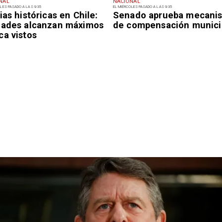
NAL
NACIONAL
LES PASADO A LAS 9:35
EL MIÉRCOLES PASADO A LAS 9:35
ias históricas en Chile:
Senado aprueba mecani
dades alcanzan máximos
de compensación munici
ca vistos