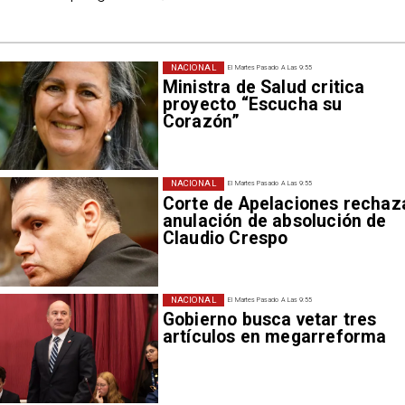
NACIONAL
El Martes Pasado A Las 9:55
Ministra de Salud critica
proyecto “Escucha su
Corazón”
NACIONAL
El Martes Pasado A Las 9:55
Corte de Apelaciones rechaz
anulación de absolución de
Claudio Crespo
NACIONAL
El Martes Pasado A Las 9:55
Gobierno busca vetar tres
artículos en megarreforma