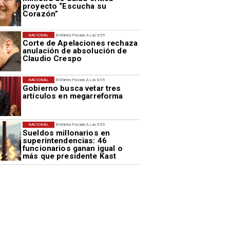
proyecto “Escucha su
Corazón”
NACIONAL
El Martes Pasado A Las 9:55
Corte de Apelaciones rechaza
anulación de absolución de
Claudio Crespo
NACIONAL
El Martes Pasado A Las 9:55
Gobierno busca vetar tres
artículos en megarreforma
NACIONAL
El Martes Pasado A Las 9:55
Sueldos millonarios en
superintendencias: 46
funcionarios ganan igual o
más que presidente Kast