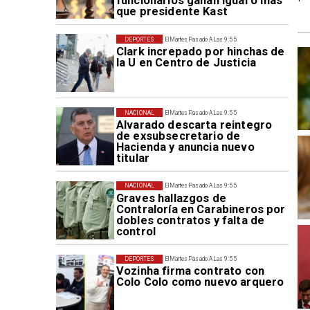
funcionarios ganan igual o más
que presidente Kast
DEPORTES
El Martes Pasado A Las 9:55
Clark increpado por hinchas de
la U en Centro de Justicia
NACIONAL
El Martes Pasado A Las 9:55
Alvarado descarta reintegro
de exsubsecretario de
Hacienda y anuncia nuevo
titular
NACIONAL
El Martes Pasado A Las 9:55
Graves hallazgos de
Contraloría en Carabineros por
dobles contratos y falta de
control
DEPORTES
El Martes Pasado A Las 9:55
Vozinha firma contrato con
Colo Colo como nuevo arquero