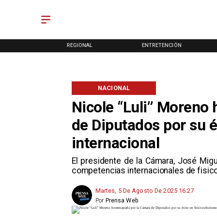
ONAL
REGIONAL
ENTRETENCIÓN
NACIONAL
Nicole “Luli” Moreno
de Diputados por su é
internacional
El presidente de la Cámara, José Mig
competencias internacionales de fisic
Martes, 5 De Agosto De 2025 16:27
Por
Prensa Web