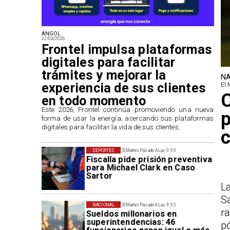
ANGOL
22/04/2026
Frontel impulsa plataformas
digitales para facilitar
trámites y mejorar la
NA
experiencia de sus clientes
El 
en todo momento
​Este 2026, Frontel continúa promoviendo una nueva
p
forma de usar la energía, acercando sus plataformas
digitales para facilitar la vida de sus clientes.
c
DEPORTES
El Martes Pasado A Las 9:55
Fiscalía pide prisión preventiva
para Michael Clark en Caso
Sartor
L
S
NACIONAL
El Martes Pasado A Las 9:55
r
Sueldos millonarios en
superintendencias: 46
p