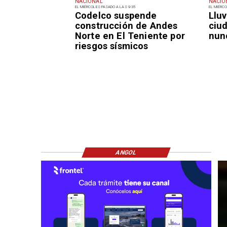
NACIONAL
NACIO
EL MIÉRCOLES PASADO A LAS 9:35
EL MIÉRCO
Codelco suspende
Lluv
construcción de Andes
ciu
Norte en El Teniente por
nun
riesgos sísmicos
ANGOL