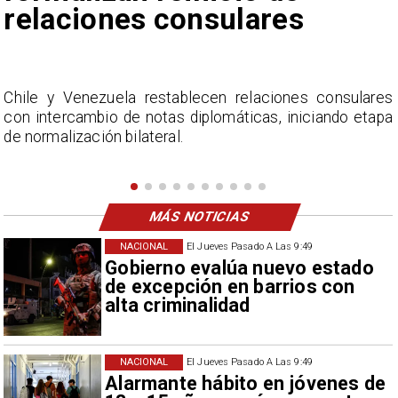
Fabiola Campillai
s
La Confederación Nacional de Ferias Libres (ASOF)
a
considera inaceptable que se refieran a Fabiola
Campillai como 'señora de feria', expresión utilizada
como descalificación.
MÁS NOTICIAS
NACIONAL
El Jueves Pasado A Las 9:49
Gobierno evalúa nuevo estado
de excepción en barrios con
alta criminalidad
NACIONAL
El Jueves Pasado A Las 9:49
Alarmante hábito en jóvenes de