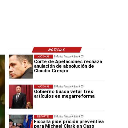
NOTICIAS
NACIONAL
El Martes Pasado A Las 9:55
Corte de Apelaciones rechaza
anulación de absolución de
Claudio Crespo
NACIONAL
El Martes Pasado A Las 9:55
Gobierno busca vetar tres
artículos en megarreforma
DEPORTES
El Martes Pasado A Las 9:55
Fiscalía pide prisión preventiva
para Michael Clark en Caso