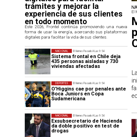
trámites y mejorar la
NA
experiencia de sus clientes
El 
M
en todo momento
​Este 2026, Frontel continúa promoviendo una nueva
p
forma de usar la energía, acercando sus plataformas
digitales para facilitar la vida de sus clientes.
NACIONAL
El Viernes Pasado A Las 9:54
Sistema frontal en Chile deja
435 personas aisladas y 730
viviendas afectadas
L
in
DEPORTES
El Viernes Pasado A Las 9:54
f
O'Higgins cae por penales ante
Boca Juniors en Copa
ec
Sudamericana
NACIONAL
El Viernes Pasado A Las 9:54
Exsubsecretario de Hacienda
da doble positivo en test de
drogas