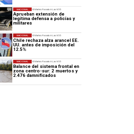
NACIONAL
El Martes Pasado A Las 9:55
Aprueban extensión de
legítima defensa a policías y
militares
NACIONAL
El Martes Pasado A Las 9:55
Chile rechaza alza arancel EE.
UU. antes de imposición del
12.5%
NACIONAL
El Martes Pasado A Las 9:55
Balance del sistema frontal en
zona centro-sur: 2 muertos y
2.476 damnificados