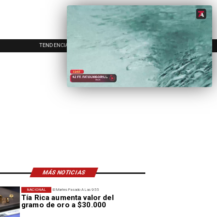
TENDENCIAS
EVENTOS
IN
MÁS NOTICIAS
NACIONAL
El Martes Pasado A Las 9:55
Tía Rica aumenta valor del
gramo de oro a $30.000