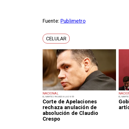
Fuente:
Publimetro
CELULAR
NACIONAL
NACIO
EL MARTES PASADO A LAS 9:55
EL MARTE
Corte de Apelaciones
Gob
rechaza anulación de
art
absolución de Claudio
Crespo