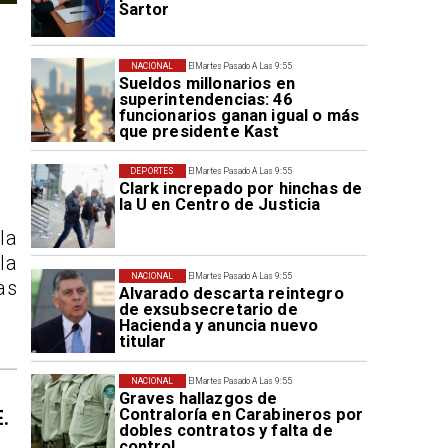
Sartor
NACIONAL
El Martes Pasado A Las 9:55
Sueldos millonarios en
superintendencias: 46
funcionarios ganan igual o más
que presidente Kast
DEPORTES
El Martes Pasado A Las 9:55
Clark increpado por hinchas de
la U en Centro de Justicia
la
la
NACIONAL
El Martes Pasado A Las 9:55
as
Alvarado descarta reintegro
de exsubsecretario de
Hacienda y anuncia nuevo
titular
NACIONAL
El Martes Pasado A Las 9:55
Graves hallazgos de
Contraloría en Carabineros por
E.
dobles contratos y falta de
control