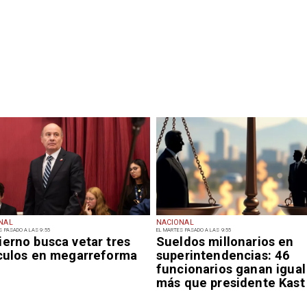
NAL
NACIONAL
S PASADO A LAS 9:55
EL MARTES PASADO A LAS 9:55
ierno busca vetar tres
Sueldos millonarios en
ículos en megarreforma
superintendencias: 46
funcionarios ganan igual
más que presidente Kast