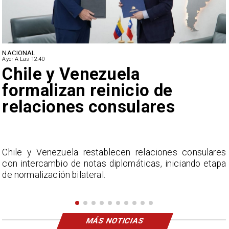
NACIONAL
Ayer A Las 12:40
Feriantes rechazan dichos
de Camila Flores sobre
Fabiola Campillai
s
La Confederación Nacional de Ferias Libres (ASOF)
a
considera inaceptable que se refieran a Fabiola
Campillai como 'señora de feria', expresión utilizada
como descalificación.
MÁS NOTICIAS