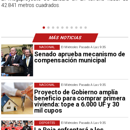
una visión más moderada sobre las expectativas del
nuevo refuerzo albo, Vozinha.
MÁS NOTICIAS
NACIONAL
El Miércoles Pasado A Las 9:35
Senado aprueba mecanismo de
compensación municipal
NACIONAL
El Miércoles Pasado A Las 9:35
Proyecto de Gobierno amplía
beneficio para comprar primera
vivienda: tope a 6.000 UF y 30
mil cupos
DEPORTES
El Miércoles Pasado A Las 9:35
La Roja enfrentará a los