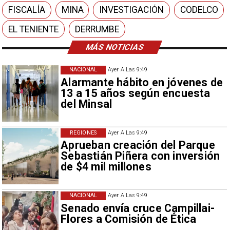
FISCALÍA
MINA
INVESTIGACIÓN
CODELCO
EL TENIENTE
DERRUMBE
MÁS NOTICIAS
NACIONAL
Ayer A Las 9:49
Alarmante hábito en jóvenes de
13 a 15 años según encuesta
del Minsal
REGIONES
Ayer A Las 9:49
Aprueban creación del Parque
Sebastián Piñera con inversión
de $4 mil millones
NACIONAL
Ayer A Las 9:49
Senado envía cruce Campillai-
Flores a Comisión de Ética