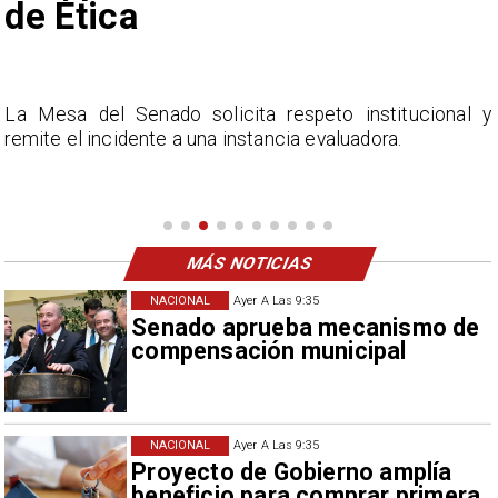
de Ética
e
La Mesa del Senado solicita respeto institucional y
l
remite el incidente a una instancia evaluadora.
MÁS NOTICIAS
NACIONAL
Ayer A Las 9:35
Senado aprueba mecanismo de
compensación municipal
NACIONAL
Ayer A Las 9:35
Proyecto de Gobierno amplía
beneficio para comprar primera