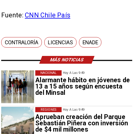
Fuente:
CNN Chile País
CONTRALORÍA
LICENCIAS
ENADE
MÁS NOTICIAS
NACIONAL
Hoy A Las 9:49
Alarmante hábito en jóvenes de
13 a 15 años según encuesta
del Minsal
REGIONES
Hoy A Las 9:49
Aprueban creación del Parque
Sebastián Piñera con inversión
de $4 mil millones