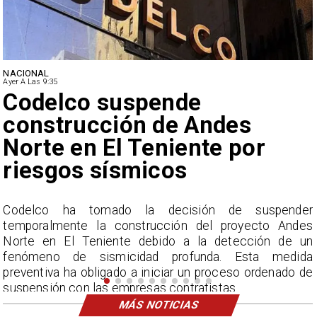
NACIONAL
Ayer A Las 9:35
suspende
Lluvias hi
ción de Andes
ciudades 
El Teniente por
nunca vis
ísmicos
ado la decisión de suspender
La Dirección Me
 construcción del proyecto Andes
acumulados sin prece
ente debido a la detección de un
por encima del prom
smicidad profunda. Esta medida
gado a iniciar un proceso ordenado de
 empresas contratistas.
MÁS NOTICIAS