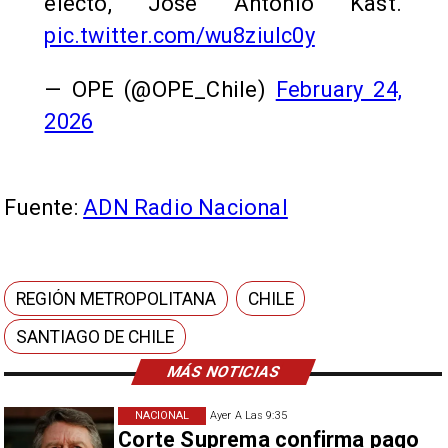
electo, José Antonio Kast.
pic.twitter.com/wu8ziulc0y
— OPE (@OPE_Chile)
February 24,
2026
Fuente:
ADN Radio Nacional
REGIÓN METROPOLITANA
CHILE
SANTIAGO DE CHILE
MÁS NOTICIAS
NACIONAL
Ayer A Las 9:35
Corte Suprema confirma pago