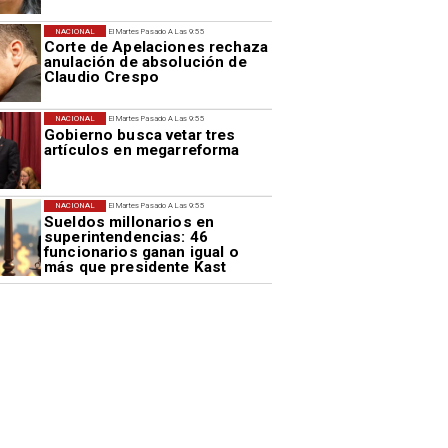
NACIONAL
El Martes Pasado A Las 9:55
Corte de Apelaciones rechaza
anulación de absolución de
Claudio Crespo
NACIONAL
El Martes Pasado A Las 9:55
Gobierno busca vetar tres
artículos en megarreforma
NACIONAL
El Martes Pasado A Las 9:55
Sueldos millonarios en
superintendencias: 46
funcionarios ganan igual o
más que presidente Kast