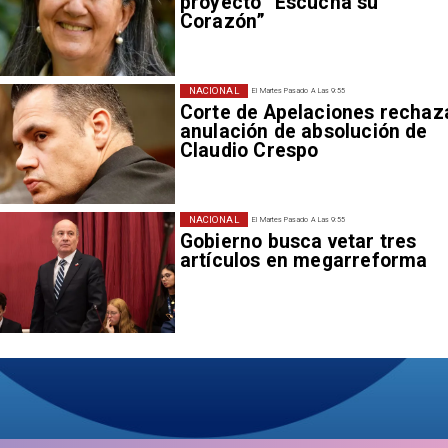
proyecto “Escucha su
Corazón”
NACIONAL
El Martes Pasado A Las 9:55
Corte de Apelaciones rechaz
anulación de absolución de
Claudio Crespo
NACIONAL
El Martes Pasado A Las 9:55
Gobierno busca vetar tres
artículos en megarreforma