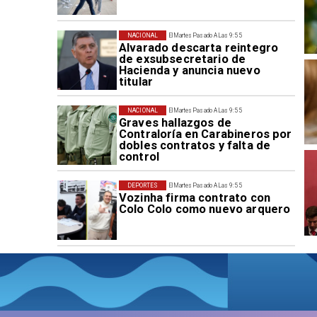
NACIONAL
El Martes Pasado A Las 9:55
Alvarado descarta reintegro
de exsubsecretario de
Hacienda y anuncia nuevo
titular
NACIONAL
El Martes Pasado A Las 9:55
Graves hallazgos de
Contraloría en Carabineros por
dobles contratos y falta de
control
DEPORTES
El Martes Pasado A Las 9:55
Vozinha firma contrato con
Colo Colo como nuevo arquero