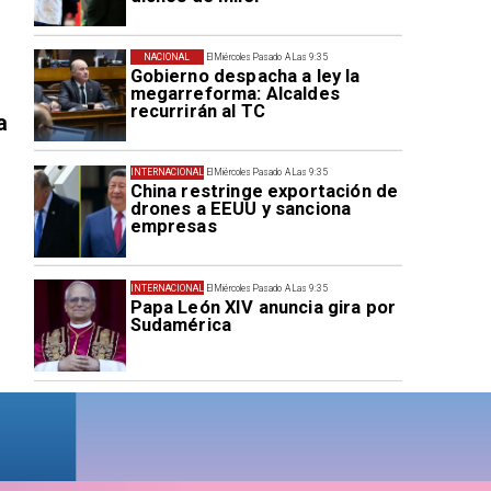
NACIONAL
El Miércoles Pasado A Las 9:35
Gobierno despacha a ley la
megarreforma: Alcaldes
recurrirán al TC
a
INTERNACIONAL
El Miércoles Pasado A Las 9:35
China restringe exportación de
drones a EEUU y sanciona
empresas
INTERNACIONAL
El Miércoles Pasado A Las 9:35
Papa León XIV anuncia gira por
Sudamérica