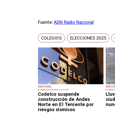
Fuente:
ADN Radio Nacional
COLEGIOS
ELECCIONES 2025
NACIONAL
NACIO
EL MIÉRCOLES PASADO A LAS 9:35
EL MIÉRCO
Codelco suspende
Lluv
construcción de Andes
ciu
Norte en El Teniente por
nun
riesgos sísmicos