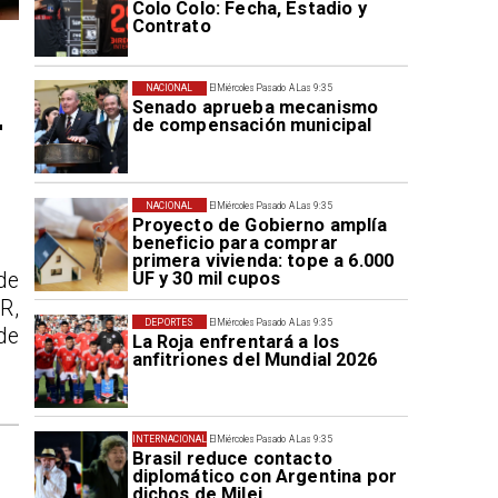
Colo Colo: Fecha, Estadio y
Contrato
NACIONAL
El Miércoles Pasado A Las 9:35
Senado aprueba mecanismo
r
de compensación municipal
NACIONAL
El Miércoles Pasado A Las 9:35
Proyecto de Gobierno amplía
beneficio para comprar
primera vivienda: tope a 6.000
UF y 30 mil cupos
de
R,
DEPORTES
El Miércoles Pasado A Las 9:35
de
La Roja enfrentará a los
anfitriones del Mundial 2026
INTERNACIONAL
El Miércoles Pasado A Las 9:35
Brasil reduce contacto
diplomático con Argentina por
dichos de Milei