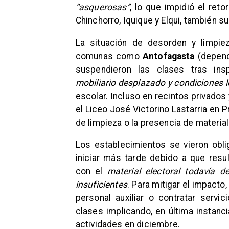
“asquerosas”
, lo que impidió el ret
Chinchorro, Iquique y Elqui, también s
La situación de desorden y limpie
comunas como
Antofagasta
(depend
suspendieron las clases tras in
mobiliario desplazado y condiciones l
escolar. Incluso en recintos privado
el Liceo José Victorino Lastarria en P
de limpieza o la presencia de material
Los establecimientos se vieron obli
iniciar más tarde debido a que resu
con el
material electoral todavía d
insuficientes
. Para mitigar el impacto
personal auxiliar o contratar servi
clases implicando, en última instanci
actividades en diciembre.