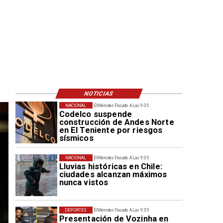
NOTICIAS
NACIONAL
El Miércoles Pasado A Las 9:35
Codelco suspende
construcción de Andes Norte
en El Teniente por riesgos
sísmicos
NACIONAL
El Miércoles Pasado A Las 9:35
Lluvias históricas en Chile:
ciudades alcanzan máximos
nunca vistos
DEPORTES
El Miércoles Pasado A Las 9:35
Presentación de Vozinha en