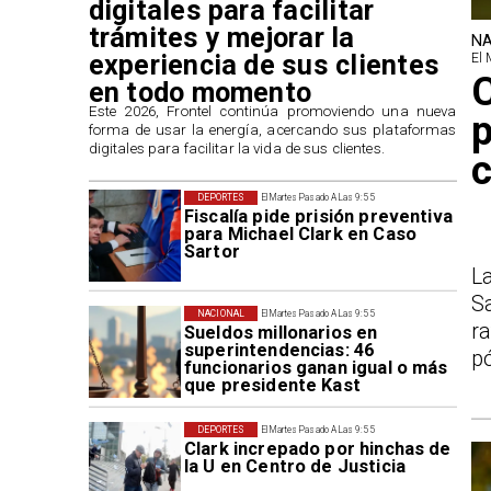
digitales para facilitar
trámites y mejorar la
NA
experiencia de sus clientes
El 
en todo momento
​Este 2026, Frontel continúa promoviendo una nueva
p
forma de usar la energía, acercando sus plataformas
digitales para facilitar la vida de sus clientes.
c
DEPORTES
El Martes Pasado A Las 9:55
Fiscalía pide prisión preventiva
para Michael Clark en Caso
Sartor
L
S
NACIONAL
El Martes Pasado A Las 9:55
r
Sueldos millonarios en
superintendencias: 46
p
funcionarios ganan igual o más
que presidente Kast
DEPORTES
El Martes Pasado A Las 9:55
Clark increpado por hinchas de
la U en Centro de Justicia