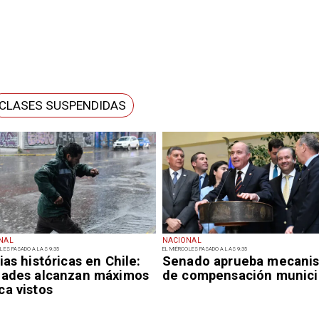
CLASES SUSPENDIDAS
NAL
NACIONAL
LES PASADO A LAS 9:35
EL MIÉRCOLES PASADO A LAS 9:35
ias históricas en Chile:
Senado aprueba mecani
dades alcanzan máximos
de compensación munici
ca vistos