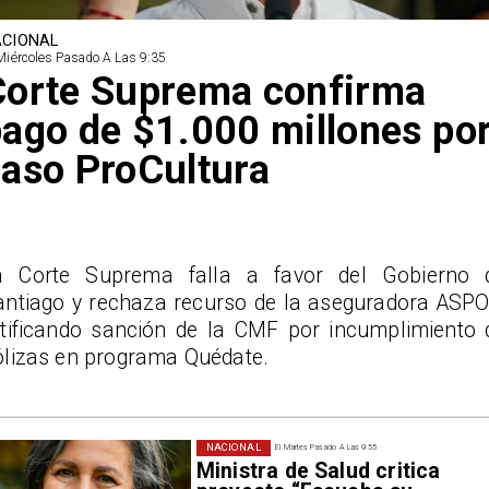
CIONAL
Miércoles Pasado A Las 9:35
Corte Suprema confirma
ago de $1.000 millones po
aso ProCultura
a Corte Suprema falla a favor del Gobierno 
antiago y rechaza recurso de la aseguradora ASPO
atificando sanción de la CMF por incumplimiento 
ólizas en programa Quédate.
NACIONAL
El Martes Pasado A Las 9:55
Ministra de Salud critica