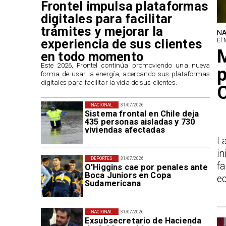
Frontel impulsa plataformas
digitales para facilitar
trámites y mejorar la
NA
experiencia de sus clientes
El 
M
en todo momento
​Este 2026, Frontel continúa promoviendo una nueva
p
forma de usar la energía, acercando sus plataformas
digitales para facilitar la vida de sus clientes.
NACIONAL
31/07/2026
Sistema frontal en Chile deja
435 personas aisladas y 730
viviendas afectadas
L
in
DEPORTES
31/07/2026
f
O'Higgins cae por penales ante
Boca Juniors en Copa
ec
Sudamericana
NACIONAL
31/07/2026
Exsubsecretario de Hacienda