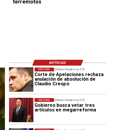
terremotos
NOTICIAS
NACIONAL
El Martes Pasado A Las 9:55
Corte de Apelaciones rechaza
anulación de absolución de
Claudio Crespo
NACIONAL
El Martes Pasado A Las 9:55
Gobierno busca vetar tres
artículos en megarreforma