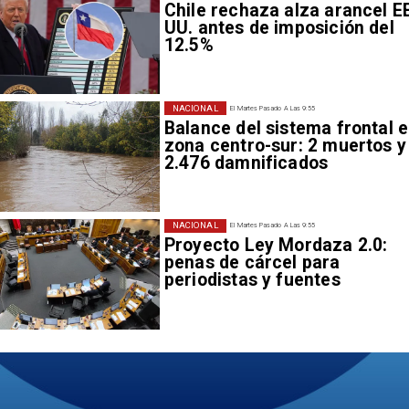
Chile rechaza alza arancel E
UU. antes de imposición del
12.5%
NACIONAL
El Martes Pasado A Las 9:55
Balance del sistema frontal 
zona centro-sur: 2 muertos y
2.476 damnificados
NACIONAL
El Martes Pasado A Las 9:55
Proyecto Ley Mordaza 2.0:
penas de cárcel para
periodistas y fuentes