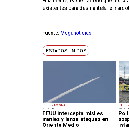
Finalmente, Parnell afirmó que "esta
existentes para desmantelar el narcot
Fuente:
Meganoticias
ESTADOS UNIDOS
INTERNACIONAL
INTER
29/07/2026
27/07/202
EEUU intercepta misiles
Pol
iraníes y lanza ataques en
sos
Oriente Medio
'isl