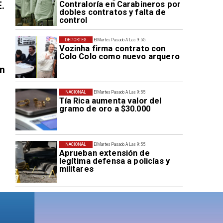
Contraloría en Carabineros por
E.
dobles contratos y falta de
control
DEPORTES
El Martes Pasado A Las 9:55
Vozinha firma contrato con
Colo Colo como nuevo arquero
en
NACIONAL
El Martes Pasado A Las 9:55
Tía Rica aumenta valor del
gramo de oro a $30.000
NACIONAL
El Martes Pasado A Las 9:55
Aprueban extensión de
legítima defensa a policías y
militares