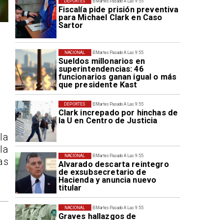
DEPORTES
El Martes Pasado A Las 9:55
Fiscalía pide prisión preventiva
para Michael Clark en Caso
Sartor
NACIONAL
El Martes Pasado A Las 9:55
Sueldos millonarios en
superintendencias: 46
funcionarios ganan igual o más
que presidente Kast
DEPORTES
El Martes Pasado A Las 9:55
Clark increpado por hinchas de
la U en Centro de Justicia
la
la
NACIONAL
El Martes Pasado A Las 9:55
as
Alvarado descarta reintegro
de exsubsecretario de
Hacienda y anuncia nuevo
titular
NACIONAL
El Martes Pasado A Las 9:55
Graves hallazgos de