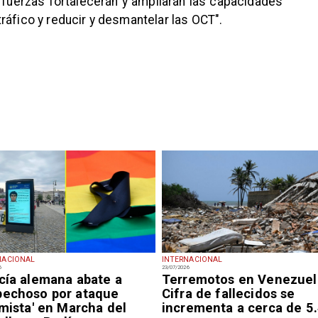
s fuerzas fortalecerán y ampliarán las capacidades
ráfico y reducir y desmantelar las OCT".
NACIONAL
INTERNACIONAL
6
23/07/2026
icía alemana abate a
Terremotos en Venezuel
pechoso por ataque
Cifra de fallecidos se
amista' en Marcha del
incrementa a cerca de 5