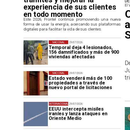
DE
experiencia de sus clientes
El 
O
en todo momento
​Este 2026, Frontel continúa promoviendo una nueva
a
forma de usar la energía, acercando sus plataformas
digitales para facilitar la vida de sus clientes.
NACIONAL
29/07/2026
Temporal deja 4 lesionados,
156 damnificados y más de 900
viviendas afectadas
D
J
NACIONAL
29/07/2026
tr
Estado venderá más de 100
propiedades a través de
nuevo portal de licitaciones
INTERNACIONAL
29/07/2026
EEUU intercepta misiles
iraníes y lanza ataques en
Oriente Medio