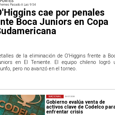
PORTES
Viernes Pasado A Las 9:54
'Higgins cae por penales
nte Boca Juniors en Copa
Sudamericana
etalles de la eliminación de O'Higgins frente a Bo
uniors en El Teniente. El equipo chileno logró 
iunfo, pero no avanzó en el torneo.
NACIONAL
29/07/2026
Gobierno evalúa venta de
activos clave de Codelco par
enfrentar crisis