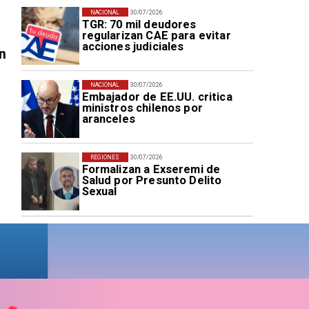
NACIONAL
30/07/2026
TGR: 70 mil deudores
regularizan CAE para evitar
acciones judiciales
n
NACIONAL
30/07/2026
Embajador de EE.UU. critica
ministros chilenos por
aranceles
REGIONES
30/07/2026
Formalizan a Exseremi de
Salud por Presunto Delito
Sexual