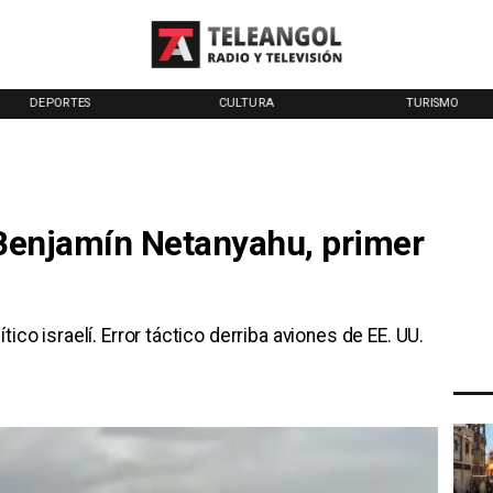
DEPORTES
CULTURA
TURISMO
 Benjamín Netanyahu, primer
ico israelí. Error táctico derriba aviones de EE. UU.