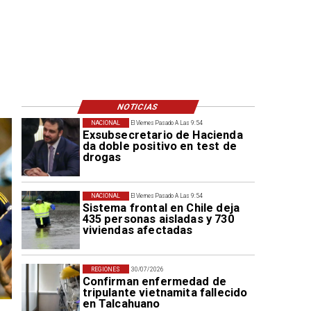
NOTICIAS
NACIONAL
El Viernes Pasado A Las 9:54
Exsubsecretario de Hacienda
da doble positivo en test de
drogas
NACIONAL
El Viernes Pasado A Las 9:54
Sistema frontal en Chile deja
435 personas aisladas y 730
viviendas afectadas
REGIONES
30/07/2026
Confirman enfermedad de
tripulante vietnamita fallecido
en Talcahuano