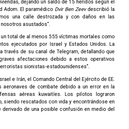
viviendas, dejando un saldo de 15 heridos según el
id Adom. El paramédico
Dvir Ben Zeev
describió la
vimos una calle destrozada y con daños en las
 nosotros asustados".
rtó un total de al menos 555 víctimas mortales como
tos ejecutados por Israel y Estados Unidos. La
a través de su canal de Telegram, detallando que
raves afectaciones debido a estos operativos
terroristas sionistas-estadounidenses".
ael e Irán, el Comando Central del Ejército de EE.
es aeronaves de combate debido a un error en la
efensas aéreas kuwaitíes. Los pilotos lograron
o, siendo rescatados con vida y encontrándose en
e derivado de una posible confusión en medio del