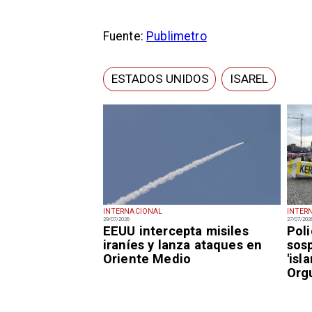
Fuente:
Publimetro
ESTADOS UNIDOS
ISAREL
INTERNACIONAL
INTER
29/07/2026
27/07/202
EEUU intercepta misiles
Pol
iraníes y lanza ataques en
sos
Oriente Medio
'isl
Orgu