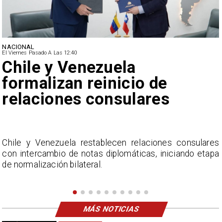
NACIONAL
El Viernes Pasado A Las 12:40
Feriantes rechazan dichos
de Camila Flores sobre
Fabiola Campillai
s
La Confederación Nacional de Ferias Libres (ASOF)
a
considera inaceptable que se refieran a Fabiola
Campillai como 'señora de feria', expresión utilizada
como descalificación.
MÁS NOTICIAS