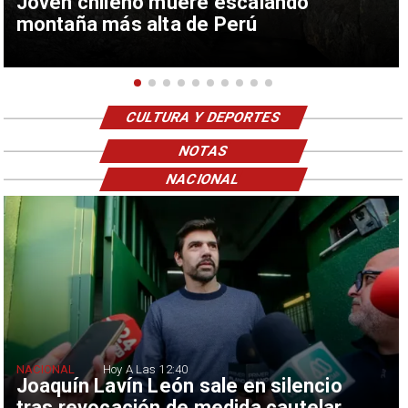
Joven chileno muere escalando
montaña más alta de Perú
CULTURA Y DEPORTES
NOTAS
NACIONAL
NACIONAL
Hoy A Las 12:40
Joaquín Lavín León sale en silencio
tras revocación de medida cautelar