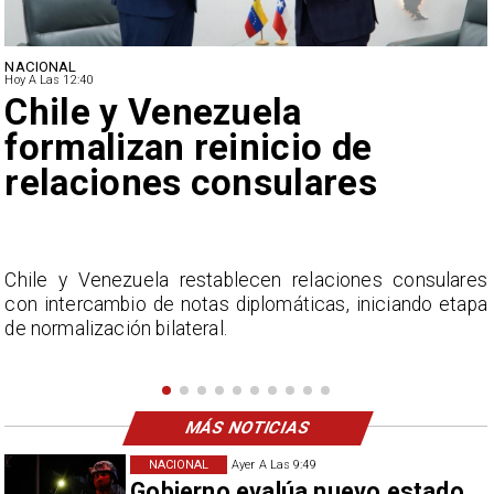
NACIONAL
Hoy A Las 12:40
Feriantes rechazan dichos
de Camila Flores sobre
Fabiola Campillai
s
La Confederación Nacional de Ferias Libres (ASOF)
a
considera inaceptable que se refieran a Fabiola
Campillai como 'señora de feria', expresión utilizada
como descalificación.
MÁS NOTICIAS
NACIONAL
Ayer A Las 9:49
Gobierno evalúa nuevo estado