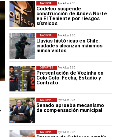
NACIONAL
Ayer A Las 9:35
Codelco suspende
construcción de Andes Norte
en El Teniente por riesgos
sísmicos
NACIONAL
Ayer A Las 9:35
Lluvias históricas en Chile:
ciudades alcanzan máximos
nunca vistos
DEPORTES
Ayer A Las 9:35
Presentación de Vozinha en
Colo Colo: Fecha, Estadio y
Contrato
NACIONAL
Ayer A Las 9:35
Senado aprueba mecanismo
r
de compensación municipal
NACIONAL
Ayer A Las 9:35