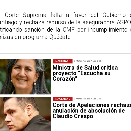
a Corte Suprema falla a favor del Gobierno 
antiago y rechaza recurso de la aseguradora ASPO
atificando sanción de la CMF por incumplimiento 
ólizas en programa Quédate.
NACIONAL
El Martes Pasado A Las 9:55
Ministra de Salud critica
proyecto “Escucha su
Corazón”
NACIONAL
El Martes Pasado A Las 9:55
Corte de Apelaciones rechaz
anulación de absolución de
Claudio Crespo