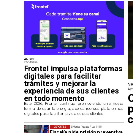
ANGOL
22/04/2026
Frontel impulsa plataformas
digitales para facilitar
trámites y mejorar la
NA
experiencia de sus clientes
Aye
en todo momento
​Este 2026, Frontel continúa promoviendo una nueva
p
forma de usar la energía, acercando sus plataformas
digitales para facilitar la vida de sus clientes.
c
DEPORTES
El Martes Pasado A Las 9:55
Fiscalía pide prisión preventiva