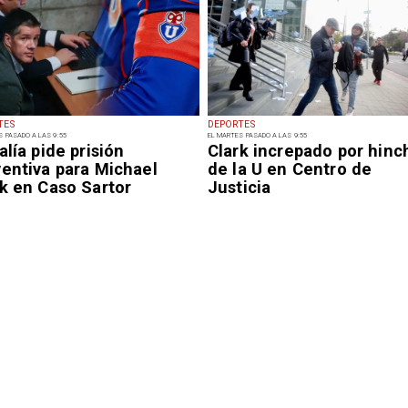
TES
DEPORTES
S PASADO A LAS 9:55
EL MARTES PASADO A LAS 9:55
alía pide prisión
Clark increpado por hinc
ventiva para Michael
de la U en Centro de
k en Caso Sartor
Justicia