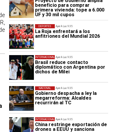
Proyecto de Gobierno amplía
beneficio para comprar
primera vivienda: tope a 6.000
UF y 30 mil cupos
de
R,
DEPORTES
Ayer A Las 9:35
de
La Roja enfrentará a los
anfitriones del Mundial 2026
INTERNACIONAL
Ayer A Las 9:35
Brasil reduce contacto
diplomático con Argentina por
dichos de Milei
NACIONAL
Ayer A Las 9:35
Gobierno despacha a ley la
megarreforma: Alcaldes
recurrirán al TC
a
INTERNACIONAL
Ayer A Las 9:35
China restringe exportación de
drones a EEUU y sanciona