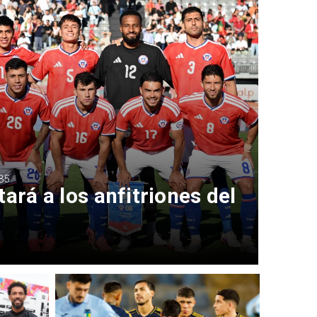
35
ará a los anfitriones del