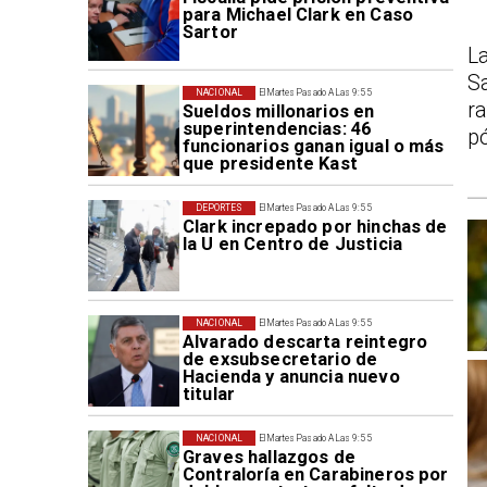
para Michael Clark en Caso
Sartor
L
S
NACIONAL
El Martes Pasado A Las 9:55
r
Sueldos millonarios en
superintendencias: 46
p
funcionarios ganan igual o más
que presidente Kast
DEPORTES
El Martes Pasado A Las 9:55
Clark increpado por hinchas de
la U en Centro de Justicia
NACIONAL
El Martes Pasado A Las 9:55
Alvarado descarta reintegro
de exsubsecretario de
Hacienda y anuncia nuevo
titular
NACIONAL
El Martes Pasado A Las 9:55
Graves hallazgos de
Contraloría en Carabineros por