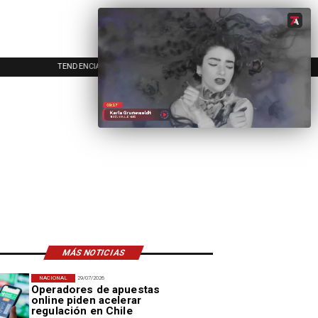
TENDENCIAS
EVENTOS
IN
MÁS NOTICIAS
NACIONAL
29/07/2026
Operadores de apuestas
online piden acelerar
regulación en Chile