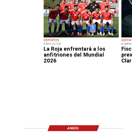
DEPORTES
DEPOR
AYER A LAS 9:35
EL MARTE
La Roja enfrentará a los
Fisc
anfitriones del Mundial
pre
2026
Clar
ANGOL